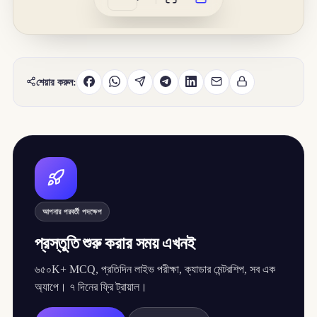
শেয়ার করুন:
আপনার পরবর্তী পদক্ষেপ
প্রস্তুতি শুরু করার সময় এখনই
৬৫০K+ MCQ, প্রতিদিন লাইভ পরীক্ষা, ক্যাডার মেন্টরশিপ, সব এক
অ্যাপে। ৭ দিনের ফ্রি ট্রায়াল।