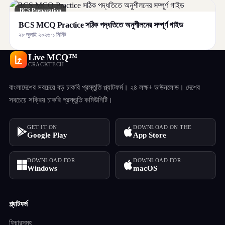
BCS Preparation
BCS MCQ Practice সঠিক পদ্ধতিতে অনুশীলনের সম্পূর্ণ গাইড
২৮ জুলাই ২০২৬
·
১ মিনিট
Live MCQ™
CRACKTECH
বাংলাদেশের সবচেয়ে বড় চাকরি প্রস্তুতি প্ল্যাটফর্ম। ২৪ লক্ষ+ ডাউনলোড। দেশের
সবচেয়ে সক্রিয় চাকরি প্রস্তুতি কমিউনিটি।
GET IT ON
DOWNLOAD ON THE
Google Play
App Store
DOWNLOAD FOR
DOWNLOAD FOR
Windows
macOS
প্ল্যাটফর্ম
ফিচারসমূহ