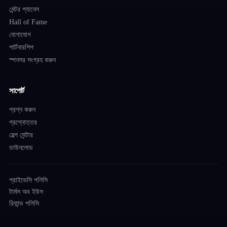
মেন্টর প্যানেল
Hall of Fame
যোগাযোগ
পার্টনারশিপ
স্পনসর সংগ্রহ করুন
সাপোর্ট
প্রশ্ন করুন
প্রশ্নোত্তর
হেল্প সেন্টার
ডাউনলোড
প্রাইভেসি পলিসি
টার্মস অব ইউস
রিফান্ড পলিসি