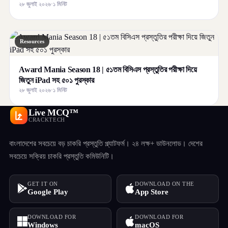
২৮ জুলাই ২০২৬
·
১ মিনিট
Resources
Award Mania Season 18 | ৫১তম বিসিএস প্রস্তুতির পরীক্ষা দিয়ে
জিতুন iPad সহ ৫০১ পুরস্কার
২৮ জুলাই ২০২৬
·
১ মিনিট
Live MCQ™
CRACKTECH
বাংলাদেশের সবচেয়ে বড় চাকরি প্রস্তুতি প্ল্যাটফর্ম। ২৪ লক্ষ+ ডাউনলোড। দেশের
সবচেয়ে সক্রিয় চাকরি প্রস্তুতি কমিউনিটি।
GET IT ON
DOWNLOAD ON THE
Google Play
App Store
DOWNLOAD FOR
DOWNLOAD FOR
Windows
macOS