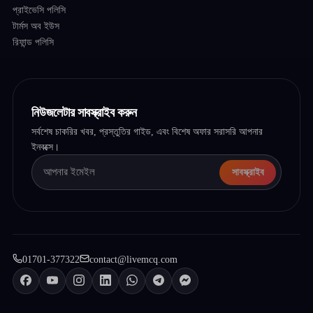
প্রাইভেসি পলিসি
টার্মস অব ইউস
রিফান্ড পলিসি
নিউজলেটার সাবস্ক্রাইব করুন
সর্বশেষ চাকরির খবর, প্রস্তুতির গাইড, এবং বিশেষ অফার সরাসরি আপনার
ইনবক্সে।
সাবস্ক্রাইব
01701-377322
contact@livemcq.com