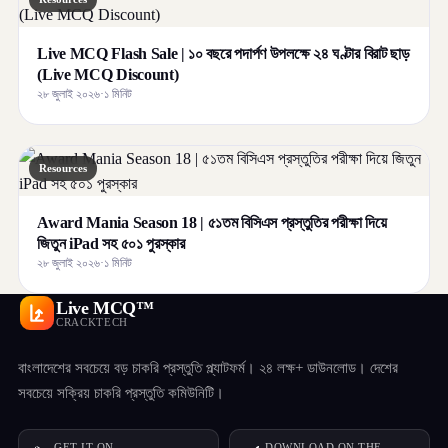
Live MCQ Flash Sale | ১০ বছরে পদার্পণ উপলক্ষে ২৪ ঘণ্টার বিরাট ছাড়
(Live MCQ Discount)
২৮ জুলাই ২০২৬
·
১ মিনিট
Resources
Award Mania Season 18 | ৫১তম বিসিএস প্রস্তুতির পরীক্ষা দিয়ে
জিতুন iPad সহ ৫০১ পুরস্কার
২৮ জুলাই ২০২৬
·
১ মিনিট
Live MCQ™
CRACKTECH
বাংলাদেশের সবচেয়ে বড় চাকরি প্রস্তুতি প্ল্যাটফর্ম। ২৪ লক্ষ+ ডাউনলোড। দেশের
সবচেয়ে সক্রিয় চাকরি প্রস্তুতি কমিউনিটি।
GET IT ON
DOWNLOAD ON THE