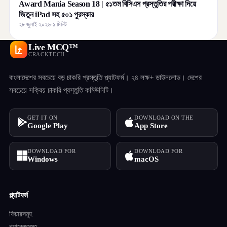
Award Mania Season 18 | ৫১তম বিসিএস প্রস্তুতির পরীক্ষা দিয়ে
জিতুন iPad সহ ৫০১ পুরস্কার
২৮ জুলাই ২০২৬
·
১ মিনিট
Live MCQ™
CRACKTECH
বাংলাদেশের সবচেয়ে বড় চাকরি প্রস্তুতি প্ল্যাটফর্ম। ২৪ লক্ষ+ ডাউনলোড। দেশের
সবচেয়ে সক্রিয় চাকরি প্রস্তুতি কমিউনিটি।
GET IT ON
DOWNLOAD ON THE
Google Play
App Store
DOWNLOAD FOR
DOWNLOAD FOR
Windows
macOS
প্ল্যাটফর্ম
ফিচারসমূহ
প্যাকেজসমূহ