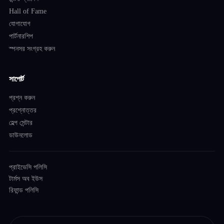
Hall of Fame
যোগাযোগ
পার্টনারশিপ
স্পনসর সংগ্রহ করুন
সাপোর্ট
প্রশ্ন করুন
প্রশ্নোত্তর
হেল্প সেন্টার
ডাউনলোড
প্রাইভেসি পলিসি
টার্মস অব ইউস
রিফান্ড পলিসি