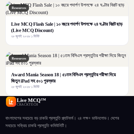
Resources
Live MCQ Flash Sale | ১০ বছরে পদার্পণ উপলক্ষে ২৪ ঘণ্টার বিরাট ছাড়
(Live MCQ Discount)
২৮ জুলাই ২০২৬
·
১ মিনিট
Resources
Award Mania Season 18 | ৫১তম বিসিএস প্রস্তুতির পরীক্ষা দিয়ে
জিতুন iPad সহ ৫০১ পুরস্কার
২৮ জুলাই ২০২৬
·
১ মিনিট
Live MCQ™
CRACKTECH
বাংলাদেশের সবচেয়ে বড় চাকরি প্রস্তুতি প্ল্যাটফর্ম। ২৪ লক্ষ+ ডাউনলোড। দেশের
সবচেয়ে সক্রিয় চাকরি প্রস্তুতি কমিউনিটি।