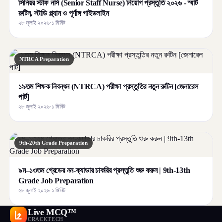
সিনিয়র স্টাফ নার্স (Senior Staff Nurse) নিয়োগ প্রস্তুতি ২০২৬ - স্মার্ট
রুটিন, স্টাডি প্ল্যান ও পূর্ণাঙ্গ গাইডলাইন
২৮ জুলাই ২০২৬
·
১ মিনিট
NTRCA Preparation
১৯তম শিক্ষক নিবন্ধন (NTRCA) পরীক্ষা প্রস্তুতির নতুন রুটিন [জেনারেল
পার্ট]
২৮ জুলাই ২০২৬
·
১ মিনিট
9th-20th Grade Preparation
৯ম–১৩তম গ্রেডের নন-ক্যাডার চাকরির প্রস্তুতি শুরু করুন | 9th-13th
Grade Job Preparation
২৮ জুলাই ২০২৬
·
১ মিনিট
Live MCQ™
CRACKTECH