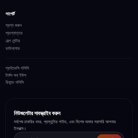
সাপোর্ট
প্রশ্ন করুন
প্রশ্নোত্তর
হেল্প সেন্টার
ডাউনলোড
প্রাইভেসি পলিসি
টার্মস অব ইউস
রিফান্ড পলিসি
নিউজলেটার সাবস্ক্রাইব করুন
সর্বশেষ চাকরির খবর, প্রস্তুতির গাইড, এবং বিশেষ অফার সরাসরি আপনার
ইনবক্সে।