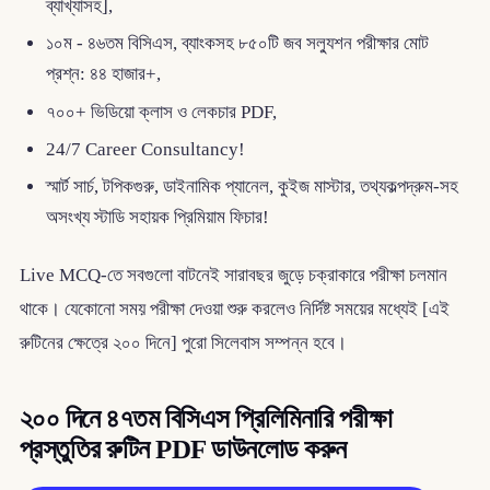
ব্যাখ্যাসহ],
১০ম - ৪৬তম বিসিএস, ব্যাংকসহ ৮৫০টি জব সল্যুশন পরীক্ষার মোট
প্রশ্ন: ৪৪ হাজার+,
৭০০+ ভিডিয়ো ক্লাস ও লেকচার PDF,
24/7 Career Consultancy!
স্মার্ট সার্চ, টপিকগুরু, ডাইনামিক প্যানেল, কুইজ মাস্টার, তথ্যকল্পদ্রুম-সহ
অসংখ্য স্টাডি সহায়ক প্রিমিয়াম ফিচার!
Live MCQ-তে সবগুলো বাটনেই সারাবছর জুড়ে চক্রাকারে পরীক্ষা চলমান
থাকে। যেকোনো সময় পরীক্ষা দেওয়া শুরু করলেও নির্দিষ্ট সময়ের মধ্যেই [এই
রুটিনের ক্ষেত্রে ২০০ দিনে] পুরো সিলেবাস সম্পন্ন হবে।
২০০ দিনে ৪৭তম বিসিএস প্রিলিমিনারি পরীক্ষা
প্রস্তুতির রুটিন PDF ডাউনলোড করুন