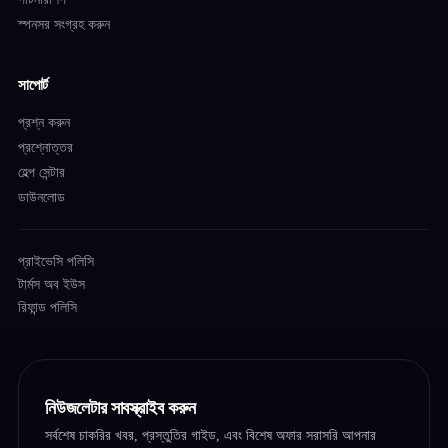
স্পনসর সংগ্রহ করুন
সাপোর্ট
প্রশ্ন করুন
প্রশ্নোত্তর
হেল্প সেন্টার
ডাউনলোড
প্রাইভেসি পলিসি
টার্মস অব ইউস
রিফান্ড পলিসি
নিউজলেটার সাবস্ক্রাইব করুন
সর্বশেষ চাকরির খবর, প্রস্তুতির গাইড, এবং বিশেষ অফার সরাসরি আপনার