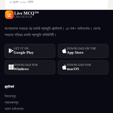
২৮ জুলাই ২০২৬
·
১ মিনিট
Live MCQ™
CRACKTECH
বাংলাদেশের সবচেয়ে বড় চাকরি প্রস্তুতি প্ল্যাটফর্ম। ২৪ লক্ষ+ ডাউনলোড। দেশের
সবচেয়ে সক্রিয় চাকরি প্রস্তুতি কমিউনিটি।
GET IT ON
DOWNLOAD ON THE
Google Play
App Store
DOWNLOAD FOR
DOWNLOAD FOR
Windows
macOS
প্ল্যাটফর্ম
ফিচারসমূহ
প্যাকেজসমূহ
অ্যাপ ডাউনলোড