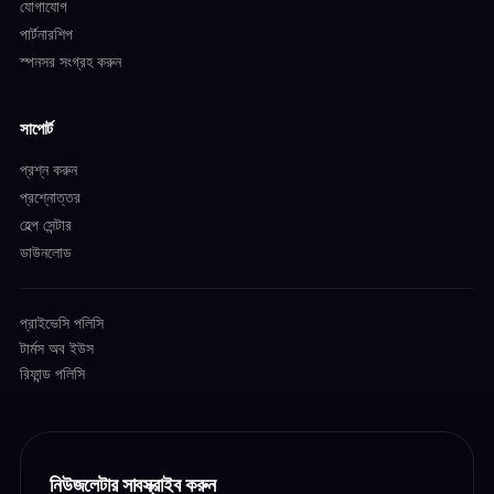
যোগাযোগ
পার্টনারশিপ
স্পনসর সংগ্রহ করুন
সাপোর্ট
প্রশ্ন করুন
প্রশ্নোত্তর
হেল্প সেন্টার
ডাউনলোড
প্রাইভেসি পলিসি
টার্মস অব ইউস
রিফান্ড পলিসি
নিউজলেটার সাবস্ক্রাইব করুন