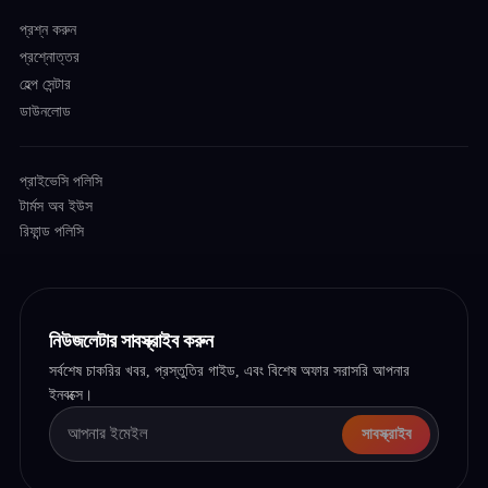
প্রশ্ন করুন
প্রশ্নোত্তর
হেল্প সেন্টার
ডাউনলোড
প্রাইভেসি পলিসি
টার্মস অব ইউস
রিফান্ড পলিসি
নিউজলেটার সাবস্ক্রাইব করুন
সর্বশেষ চাকরির খবর, প্রস্তুতির গাইড, এবং বিশেষ অফার সরাসরি আপনার
ইনবক্সে।
সাবস্ক্রাইব