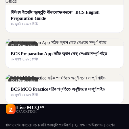
বিসিএস ইংরেজি প্রস্তুতি কীভাবে শুরু করবেন | BCS English
Preparation Guide
২৮ জুলাই ২০২৬
·
১ মিনিট
BCS Preparation
BCS Preparation App সঠিক অ্যাপ বেছে নেওয়ার সম্পূর্ণ গাইড
২৮ জুলাই ২০২৬
·
১ মিনিট
BCS Preparation
BCS MCQ Practice সঠিক পদ্ধতিতে অনুশীলনের সম্পূর্ণ গাইড
২৮ জুলাই ২০২৬
·
১ মিনিট
Live MCQ™
CRACKTECH
বাংলাদেশের সবচেয়ে বড় চাকরি প্রস্তুতি প্ল্যাটফর্ম। ২৪ লক্ষ+ ডাউনলোড। দেশের