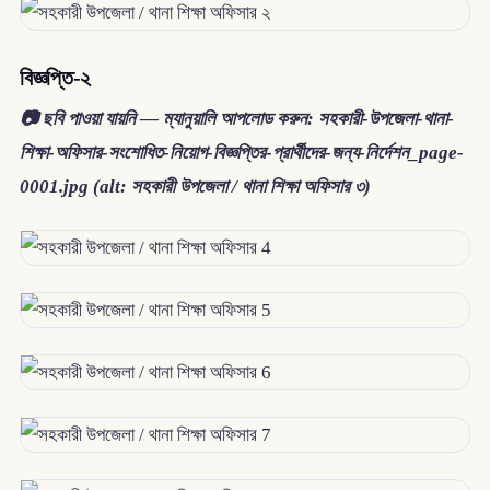
বিজ্ঞপ্তি-২
📷 ছবি পাওয়া যায়নি — ম্যানুয়ালি আপলোড করুন: সহকারী-উপজেলা-থানা-
শিক্ষা-অফিসার-সংশোধিত-নিয়োগ-বিজ্ঞপ্তির-প্রার্থীদের-জন্য-নির্দেশন_page-
0001.jpg (alt: সহকারী উপজেলা / থানা শিক্ষা অফিসার ৩)