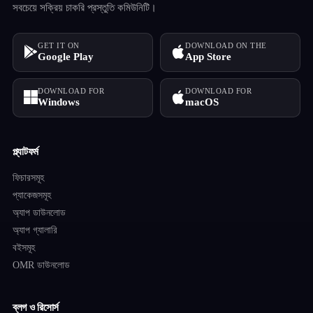
সবচেয়ে সক্রিয় চাকরি প্রস্তুতি কমিউনিটি।
GET IT ON
DOWNLOAD ON THE
Google Play
App Store
DOWNLOAD FOR
DOWNLOAD FOR
Windows
macOS
প্ল্যাটফর্ম
ফিচারসমূহ
প্যাকেজসমূহ
অ্যাপ ডাউনলোড
অ্যাপ গ্যালারি
বইসমূহ
OMR ডাউনলোড
ব্লগ ও রিসোর্স