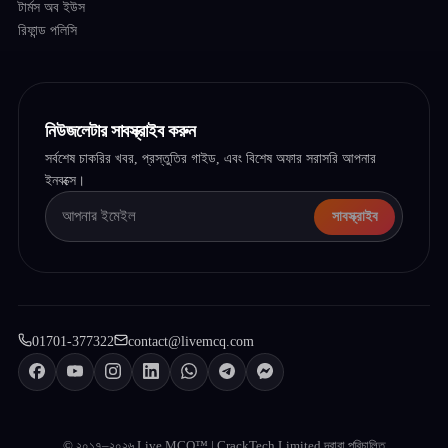
টার্মস অব ইউস
রিফান্ড পলিসি
নিউজলেটার সাবস্ক্রাইব করুন
সর্বশেষ চাকরির খবর, প্রস্তুতির গাইড, এবং বিশেষ অফার সরাসরি আপনার
ইনবক্সে।
সাবস্ক্রাইব
01701-377322
contact@livemcq.com
© ২০১৭–২০২৬ Live MCQ™ | CrackTech Limited দ্বারা পরিচালিত