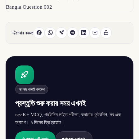
শেয়ার করুন:
আপনার পরবর্তী পদক্ষেপ
প্রস্তুতি শুরু করার সময় এখনই
৬৫০K+ MCQ, প্রতিদিন লাইভ পরীক্ষা, ক্যাডার মেন্টরশিপ, সব এক
অ্যাপে। ৭ দিনের ফ্রি ট্রায়াল।