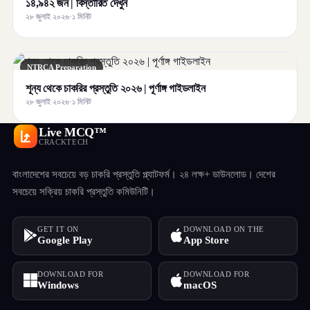
১৪,৯৪২ জন | বিস্তারিত দেখুন
২৮ জুলাই ২০২৬
·
১ মিনিট
NTRCA Preparation
শূন্য থেকে চাকরির প্রস্তুতি ২০২৬ | পূর্ণাঙ্গ গাইডলাইন
২৮ জুলাই ২০২৬
·
১ মিনিট
Live MCQ™
CRACKTECH
বাংলাদেশের সবচেয়ে বড় চাকরি প্রস্তুতি প্ল্যাটফর্ম। ২৪ লক্ষ+ ডাউনলোড। দেশের
সবচেয়ে সক্রিয় চাকরি প্রস্তুতি কমিউনিটি।
GET IT ON
DOWNLOAD ON THE
Google Play
App Store
DOWNLOAD FOR
DOWNLOAD FOR
Windows
macOS