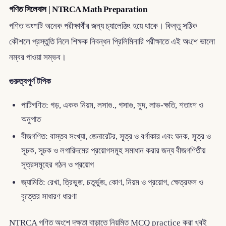
গণিত সিলেবাস | NTRCA Math Preparation
গণিত অংশটি অনেক পরীক্ষার্থীর জন্য চ্যালেঞ্জিং হয়ে থাকে। কিন্তু সঠিক
কৌশলে প্রস্তুতি নিলে শিক্ষক নিবন্ধন প্রিলিমিনারি পরীক্ষাতে এই অংশে ভালো
নম্বর পাওয়া সম্ভব।
গুরুত্বপূর্ণ টপিক
পাটিগণিত: গড়, একক নিয়ম, লসাগু., গসাগু, সুদ, লাভ-ক্ষতি, শতাংশ ও
অনুপাত
বীজগণিত: বাস্তব সংখ্যা, জেনারেটর, সূত্র ও বর্গাকার এবং ঘনক, সূত্র ও
সূচক, সূচক ও লগারিদমের প্রয়োগসমূহ সমাধান করার জন্য বীজগণিতীয়
সূত্রসমূহের গঠন ও প্রয়োগ
জ্যামিতি: রেখা, ত্রিভুজ, চতুর্ভুজ, কোণ, নিয়ম ও প্রয়োগ, ক্ষেত্রফল ও
বৃত্তের সাধারণ ধারণা
NTRCA গণিত অংশে দক্ষতা বাড়াতে নিয়মিত MCQ practice করা খুবই