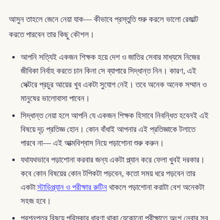
আসুন তাহলে জেনে নেয়া যাক— কীভাবে প্রস্তুতি শুরু করলে ভালো রেজাল্ট
করতে পারবেন তার কিছু কৌশল।
আপনি সত্যিই একজন শিক্ষক হয়ে দেশ ও জাতির সেবার মাধ্যমে নিজের
জীবিকা নির্বাহ করতে চান কিনা সে ব্যাপারে সিদ্ধান্ত নিন। কারণ, এই
সেক্টরে প্রচুর আয়ের খুব একটা সুযোগ নেই। তবে অনেক অনেক সম্মান ও
মানুষের ভালোবাসা পাবেন।
সিদ্ধান্ত নেয়া হলে আপনি যে একজন শিক্ষক হিসাবে নিবন্ধিত হবেনই এই
বিষয়ে দৃঢ় প্রতিজ্ঞ হোন। কোন বাঁধাই আপনার এই প্রতিজ্ঞাকে টলাতে
পারবে না— এই আত্মবিশ্বাস নিয়ে পড়াশোনা শুরু করুন।
যথাযথভাবে পড়াশোনা করবার জন্য একটা প্ল্যান করে ফেলা খুবই দরকার।
কবে কোন বিষয়ের কোন টপিকটা পড়বেন, কতো সময় ধরে পড়বেন তার
একটা
স্টাডিপ্ল্যান ও পরীক্ষার রুটিন
থাকলে পড়াশোনা করাটা বেশ অনেকটা
সহজ হবে।
প্রশ্নপত্র বিষয়ে পরিস্কার ধারণা থাকা যেকোনো পরীক্ষাতে অংশ নেবার সব