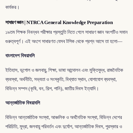
কার্যকর।
সাধারণ জ্ঞান | NTRCA General Knowledge Preparation
১৯তম শিক্ষক নিবন্ধন পরীক্ষার প্রস্তুতি নিতে গেলে সাধারণ জ্ঞান অংশটিও সমান
গুরুত্বপূর্ণ। এই অংশে সাধারণত যেসব টপিক থেকে প্রশ্ন আসে তা হলো—
বাংলাদেশ বিষয়াবলি
ইতিহাস, ভূগোল ও জলবায়ু, শিক্ষা, ভাষা আন্দোলন এবং মুক্তিযুদ্ধ, রাজনৈতিক
ব্যবস্থা, অর্থনীতি, সভ্যতা ও সংস্কৃতি, বিখ্যাত স্থান, যোগাযোগ ব্যবস্থা,
বিভিন্ন সম্পদ (কৃষি, বন, শিল্প, পানি), জাতীয় দিবস ইত্যাদি।
আন্তর্জাতিক বিষয়াবলি
বিভিন্ন আন্তর্জাতিক সংস্থা, আঞ্চলিক ও অর্থনৈতিক সংস্থা, বিভিন্ন দেশের
পরিচিতি, মুদ্রা, জলবায়ু পরিবর্তন এবং দুর্যোগ, আন্তর্জাতিক দিবস, পুরস্কার ও