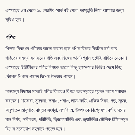
এক্ষেত্রে ৫ম থেকে ১০ শ্রেণির বোর্ড বই থেকে প্রস্তুতি নিলে আপনার জন্য
সুবিধা হবে।
গণিত
শিক্ষক নিবন্ধন পরীক্ষায় ভালো করতে হলে গণিত বিষয়ে নিয়মিত চর্চা করে
গণিতের সমস্যা সমাধানের গতি এবং নিজের আত্মবিশ্বাস দুটোই বাড়িয়ে নেবেন।
এক্ষেত্রে ইউটিউবের গণিত বিষয়ক ভালো কিছু চ্যানেলের ভিডিও দেখে কিছু
কৌশল শিখতে পারলে বিশেষ উপকার পাবেন।
অন্যান্য বিষয়ের মতোই গণিত বিষয়েও বিগত বছরসমূহের প্রশ্ন আগে সমাধান
করবেন। শতকরা, সুদকষা, লসাগু, গসাগু, লাভ-ক্ষতি, ঐকিক নিয়ম, গড়, সূচক,
অনুপাত-সমানুপাত, বাস্তব সংখ্যা, লগারিদম, উৎপাদকে বিশ্লেষণ, বর্গ ও ঘনের
মান নির্ণয়, সমীকরণ, পরিমিতি, ত্রিকোণমিতি এবং জ্যামিতির মৌলিক টপিকসমূহ
বিশেষ মনোযোগ সহকারে পড়তে হবে।