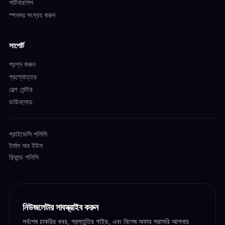
পার্টনারশিপ
স্পনসর সংগ্রহ করুন
সাপোর্ট
প্রশ্ন করুন
প্রশ্নোত্তর
হেল্প সেন্টার
ডাউনলোড
প্রাইভেসি পলিসি
টার্মস অব ইউস
রিফান্ড পলিসি
নিউজলেটার সাবস্ক্রাইব করুন
সর্বশেষ চাকরির খবর, প্রস্তুতির গাইড, এবং বিশেষ অফার সরাসরি আপনার