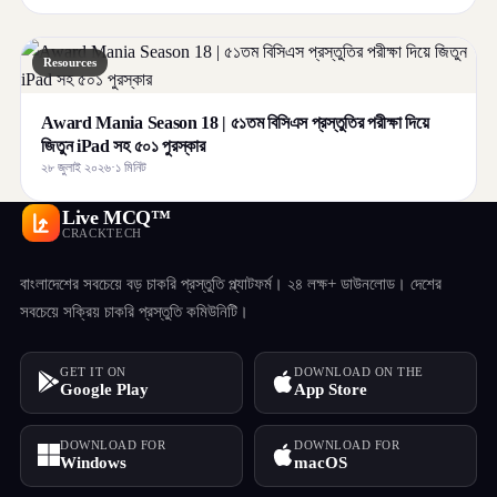
Resources
Award Mania Season 18 | ৫১তম বিসিএস প্রস্তুতির পরীক্ষা দিয়ে
জিতুন iPad সহ ৫০১ পুরস্কার
২৮ জুলাই ২০২৬
·
১ মিনিট
Live MCQ™
CRACKTECH
বাংলাদেশের সবচেয়ে বড় চাকরি প্রস্তুতি প্ল্যাটফর্ম। ২৪ লক্ষ+ ডাউনলোড। দেশের
সবচেয়ে সক্রিয় চাকরি প্রস্তুতি কমিউনিটি।
GET IT ON
DOWNLOAD ON THE
Google Play
App Store
DOWNLOAD FOR
DOWNLOAD FOR
Windows
macOS