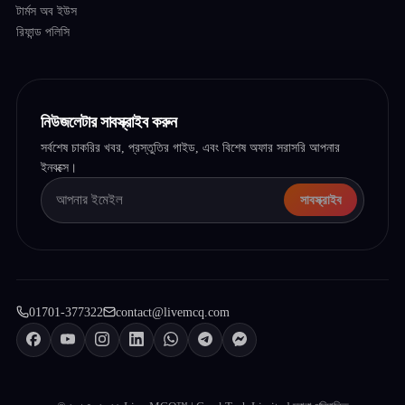
টার্মস অব ইউস
রিফান্ড পলিসি
নিউজলেটার সাবস্ক্রাইব করুন
সর্বশেষ চাকরির খবর, প্রস্তুতির গাইড, এবং বিশেষ অফার সরাসরি আপনার
ইনবক্সে।
সাবস্ক্রাইব
01701-377322
contact@livemcq.com