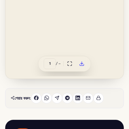
/
–
শেয়ার করুন: