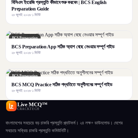
বিসিএস ইংরেজি প্রস্তুতি কীভাবে শুরু করবেন | BCS English
Preparation Guide
২৮ জুলাই ২০২৬
·
১ মিনিট
BCS Preparation
BCS Preparation App সঠিক অ্যাপ বেছে নেওয়ার সম্পূর্ণ গাইড
২৮ জুলাই ২০২৬
·
১ মিনিট
BCS Preparation
BCS MCQ Practice সঠিক পদ্ধতিতে অনুশীলনের সম্পূর্ণ গাইড
২৮ জুলাই ২০২৬
·
১ মিনিট
Live MCQ™
CRACKTECH
বাংলাদেশের সবচেয়ে বড় চাকরি প্রস্তুতি প্ল্যাটফর্ম। ২৪ লক্ষ+ ডাউনলোড। দেশের
সবচেয়ে সক্রিয় চাকরি প্রস্তুতি কমিউনিটি।