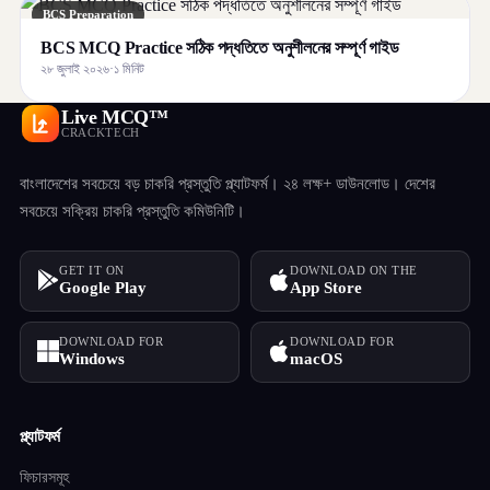
BCS Preparation
BCS MCQ Practice সঠিক পদ্ধতিতে অনুশীলনের সম্পূর্ণ গাইড
২৮ জুলাই ২০২৬
·
১ মিনিট
Live MCQ™
CRACKTECH
বাংলাদেশের সবচেয়ে বড় চাকরি প্রস্তুতি প্ল্যাটফর্ম। ২৪ লক্ষ+ ডাউনলোড। দেশের
সবচেয়ে সক্রিয় চাকরি প্রস্তুতি কমিউনিটি।
GET IT ON
DOWNLOAD ON THE
Google Play
App Store
DOWNLOAD FOR
DOWNLOAD FOR
Windows
macOS
প্ল্যাটফর্ম
ফিচারসমূহ