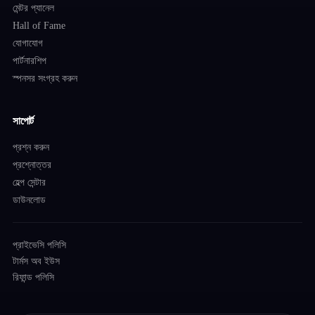
মেন্টর প্যানেল
Hall of Fame
যোগাযোগ
পার্টনারশিপ
স্পনসর সংগ্রহ করুন
সাপোর্ট
প্রশ্ন করুন
প্রশ্নোত্তর
হেল্প সেন্টার
ডাউনলোড
প্রাইভেসি পলিসি
টার্মস অব ইউস
রিফান্ড পলিসি