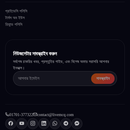
প্রাইভেসি পলিসি
টার্মস অব ইউস
রিফান্ড পলিসি
নিউজলেটার সাবস্ক্রাইব করুন
সর্বশেষ চাকরির খবর, প্রস্তুতির গাইড, এবং বিশেষ অফার সরাসরি আপনার
ইনবক্সে।
সাবস্ক্রাইব
01701-377322
contact@livemcq.com