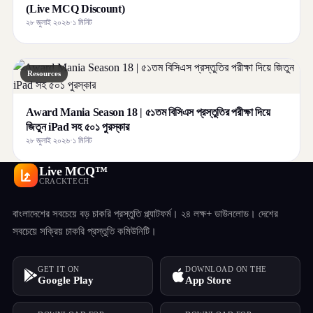
(Live MCQ Discount)
২৮ জুলাই ২০২৬
·
১ মিনিট
Resources
Award Mania Season 18 | ৫১তম বিসিএস প্রস্তুতির পরীক্ষা দিয়ে
জিতুন iPad সহ ৫০১ পুরস্কার
২৮ জুলাই ২০২৬
·
১ মিনিট
Live MCQ™
CRACKTECH
বাংলাদেশের সবচেয়ে বড় চাকরি প্রস্তুতি প্ল্যাটফর্ম। ২৪ লক্ষ+ ডাউনলোড। দেশের
সবচেয়ে সক্রিয় চাকরি প্রস্তুতি কমিউনিটি।
GET IT ON
DOWNLOAD ON THE
Google Play
App Store