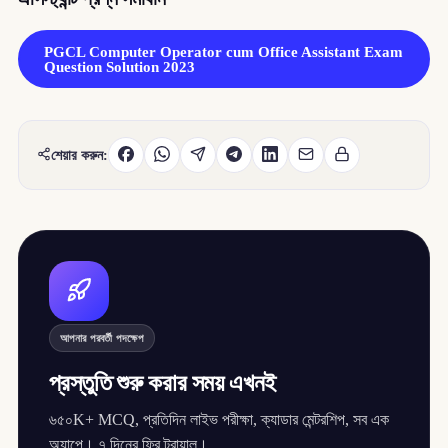
PGCL Computer Operator cum Office Assistant Exam
Question Solution 2023
শেয়ার করুন:
আপনার পরবর্তী পদক্ষেপ
প্রস্তুতি শুরু করার সময় এখনই
৬৫০K+ MCQ, প্রতিদিন লাইভ পরীক্ষা, ক্যাডার মেন্টরশিপ, সব এক
অ্যাপে। ৭ দিনের ফ্রি ট্রায়াল।