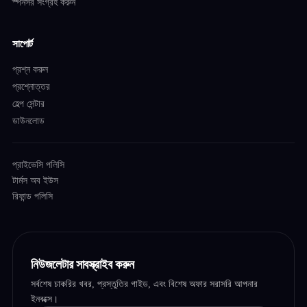
স্পনসর সংগ্রহ করুন
সাপোর্ট
প্রশ্ন করুন
প্রশ্নোত্তর
হেল্প সেন্টার
ডাউনলোড
প্রাইভেসি পলিসি
টার্মস অব ইউস
রিফান্ড পলিসি
নিউজলেটার সাবস্ক্রাইব করুন
সর্বশেষ চাকরির খবর, প্রস্তুতির গাইড, এবং বিশেষ অফার সরাসরি আপনার
ইনবক্সে।