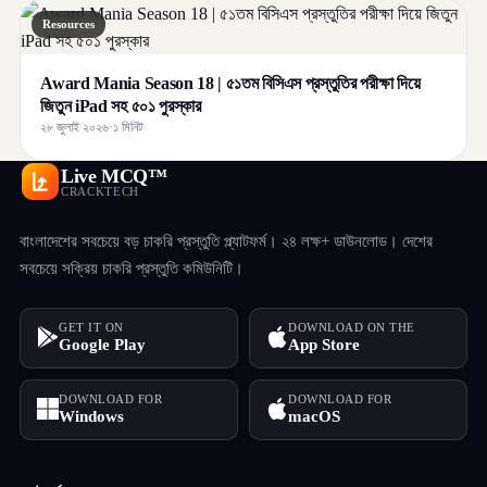
Resources
Award Mania Season 18 | ৫১তম বিসিএস প্রস্তুতির পরীক্ষা দিয়ে
জিতুন iPad সহ ৫০১ পুরস্কার
২৮ জুলাই ২০২৬
·
১ মিনিট
Live MCQ™
CRACKTECH
বাংলাদেশের সবচেয়ে বড় চাকরি প্রস্তুতি প্ল্যাটফর্ম। ২৪ লক্ষ+ ডাউনলোড। দেশের
সবচেয়ে সক্রিয় চাকরি প্রস্তুতি কমিউনিটি।
GET IT ON
DOWNLOAD ON THE
Google Play
App Store
DOWNLOAD FOR
DOWNLOAD FOR
Windows
macOS