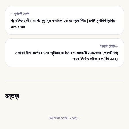
পূর্ববর্তী পোস্ট
প্রাথমিক তৃতীয় ধাপের চূড়ান্ত ফলাফল ২০২৪ প্রকাশিত | মোট সুপারিশপ্রাপ্ত
৬৫৩১ জন
পরবর্তী পোস্ট
সাধারণ বীমা কর্পোরেশনের জুনিয়র অফিসার ও সহকারী ম্যানেজার (প্রকৌশল)
পদের লিখিত পরীক্ষার তারিখ ২০২৪
মন্তব্য
মন্তব্য লোড হচ্ছে…