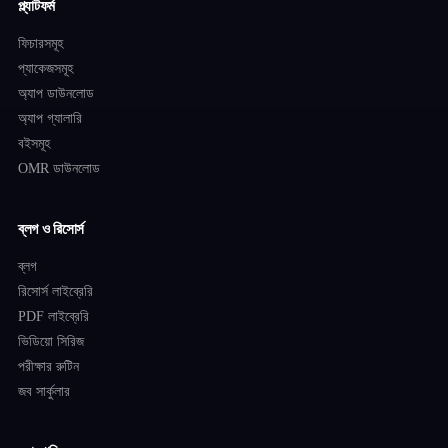
প্ল্যাটফর্ম
ফিচারসমূহ
প্যাকেজসমূহ
অ্যাপ ডাউনলোড
অ্যাপ গ্যালারি
বইসমূহ
OMR ডাউনলোড
ব্লগ ও রিসোর্স
ব্লগ
রিসোর্স লাইব্রেরি
PDF লাইব্রেরি
ভিডিয়ো সিরিজ
পরীক্ষার রুটিন
জব সার্কুলার