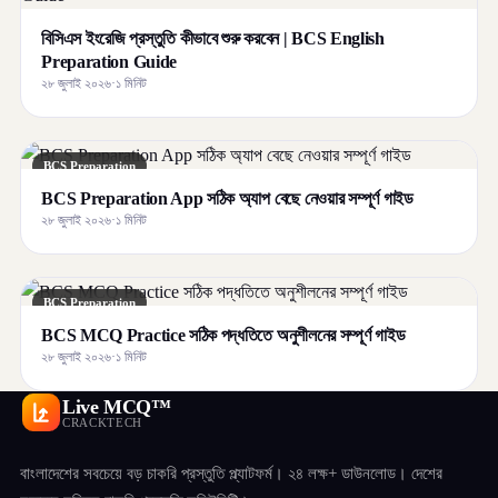
বিসিএস ইংরেজি প্রস্তুতি কীভাবে শুরু করবেন | BCS English
Preparation Guide
২৮ জুলাই ২০২৬
·
১ মিনিট
BCS Preparation
BCS Preparation App সঠিক অ্যাপ বেছে নেওয়ার সম্পূর্ণ গাইড
২৮ জুলাই ২০২৬
·
১ মিনিট
BCS Preparation
BCS MCQ Practice সঠিক পদ্ধতিতে অনুশীলনের সম্পূর্ণ গাইড
২৮ জুলাই ২০২৬
·
১ মিনিট
Live MCQ™
CRACKTECH
বাংলাদেশের সবচেয়ে বড় চাকরি প্রস্তুতি প্ল্যাটফর্ম। ২৪ লক্ষ+ ডাউনলোড। দেশের