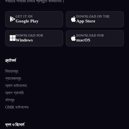
সবচেয়ে সক্রিয় চাকরি প্রস্তুতি কমিউনিটি।
GET IT ON
DOWNLOAD ON THE
Google Play
App Store
DOWNLOAD FOR
DOWNLOAD FOR
Windows
macOS
প্ল্যাটফর্ম
ফিচারসমূহ
প্যাকেজসমূহ
অ্যাপ ডাউনলোড
অ্যাপ গ্যালারি
বইসমূহ
OMR ডাউনলোড
ব্লগ ও রিসোর্স