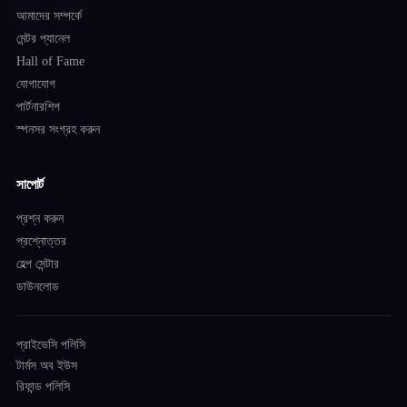
আমাদের সম্পর্কে
মেন্টর প্যানেল
Hall of Fame
যোগাযোগ
পার্টনারশিপ
স্পনসর সংগ্রহ করুন
সাপোর্ট
প্রশ্ন করুন
প্রশ্নোত্তর
হেল্প সেন্টার
ডাউনলোড
প্রাইভেসি পলিসি
টার্মস অব ইউস
রিফান্ড পলিসি