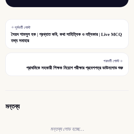
পূর্ববর্তী পোস্ট
সৈয়দ শামসুল হক | প্রখ্যাত কবি, কথা সাহিত্যিক ও নাট্যকার | Live MCQ
তথ্য সমাহার
পরবর্তী পোস্ট
প্রাথমিকে সহকারী শিক্ষক নিয়োগ পরীক্ষার প্রবেশপত্র ডাউনলোড শুরু
মন্তব্য
মন্তব্য লোড হচ্ছে…