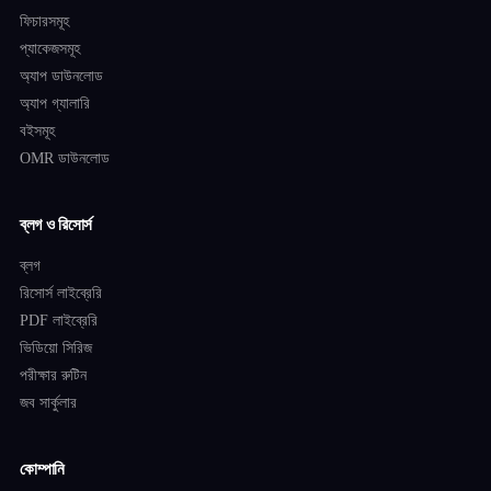
ফিচারসমূহ
প্যাকেজসমূহ
অ্যাপ ডাউনলোড
অ্যাপ গ্যালারি
বইসমূহ
OMR ডাউনলোড
ব্লগ ও রিসোর্স
ব্লগ
রিসোর্স লাইব্রেরি
PDF লাইব্রেরি
ভিডিয়ো সিরিজ
পরীক্ষার রুটিন
জব সার্কুলার
কোম্পানি