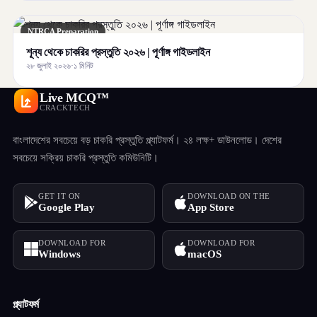
NTRCA Preparation
শূন্য থেকে চাকরির প্রস্তুতি ২০২৬ | পূর্ণাঙ্গ গাইডলাইন
২৮ জুলাই ২০২৬
·
১ মিনিট
Live MCQ™
CRACKTECH
বাংলাদেশের সবচেয়ে বড় চাকরি প্রস্তুতি প্ল্যাটফর্ম। ২৪ লক্ষ+ ডাউনলোড। দেশের
সবচেয়ে সক্রিয় চাকরি প্রস্তুতি কমিউনিটি।
GET IT ON
DOWNLOAD ON THE
Google Play
App Store
DOWNLOAD FOR
DOWNLOAD FOR
Windows
macOS
প্ল্যাটফর্ম