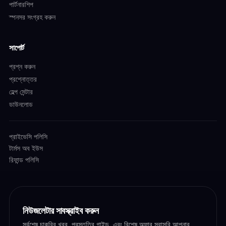
পার্টনারশিপ
স্পনসর সংগ্রহ করুন
সাপোর্ট
প্রশ্ন করুন
প্রশ্নোত্তর
হেল্প সেন্টার
ডাউনলোড
প্রাইভেসি পলিসি
টার্মস অব ইউস
রিফান্ড পলিসি
নিউজলেটার সাবস্ক্রাইব করুন
সর্বশেষ চাকরির খবর, প্রস্তুতির গাইড, এবং বিশেষ অফার সরাসরি আপনার