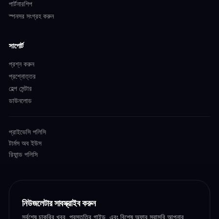
পার্টনারশিপ
স্পনসর সংগ্রহ করুন
সাপোর্ট
প্রশ্ন করুন
প্রশ্নোত্তর
হেল্প সেন্টার
ডাউনলোড
প্রাইভেসি পলিসি
টার্মস অব ইউস
রিফান্ড পলিসি
নিউজলেটার সাবস্ক্রাইব করুন
সর্বশেষ চাকরির খবর, প্রস্তুতির গাইড, এবং বিশেষ অফার সরাসরি আপনার