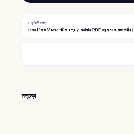
পূর্ববর্তী পোস্ট
১১তম শিক্ষক নিবন্ধন পরীক্ষার প্রশ্ন সমাধান PDF স্কুল ও কলেজ প
মন্তব্য