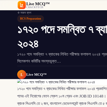
Live MCQ™
CRACKTECH
সকল ব্লগ
BCS Preparation
১৭২০ পদে সমন্বিত ৭ ব্য
২০২৪
১৭২০ পদে সমন্বিত ৭ ব্যাংকের লিখিত পরীক্ষার ফলাফল ২০২৪ প্রকাশ
সিলেকশন কমিটির সদস্যভুক্ত…
L
Live MCQ™
১৭২০ পদে সমন্বিত ৭ ব্যাংকের লিখিত পরীক্ষার ফলাফল ২০২৪ প্রকাশিত
পদের এই নিয়োগের বেতন স্কেল ১০ম গ্রেড এবং JOB ID 10148। সর্ব
ব্যাংক পিএলসি তে ২ জন, বাংলাদেশ ডেভেলপমেন্ট ব্যাংক পিএলসি তে ৫ জ