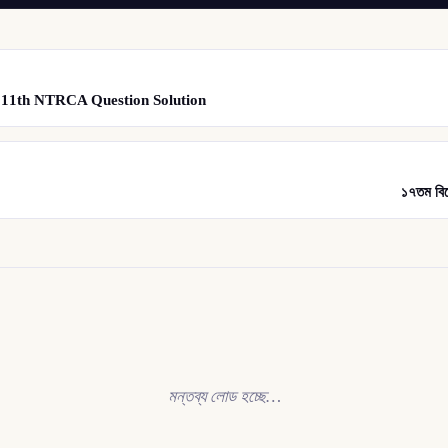
র্যায় | 11th NTRCA Question Solution
১৭তম বি
মন্তব্য লোড হচ্ছে…