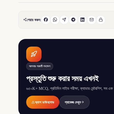
শেয়ার করুন:
আপনার পরবর্তী পদক্ষেপ
প্রস্তুতি শুরু করার সময় এখনই
৬৫০K+ MCQ, প্রতিদিন লাইভ পরীক্ষা, ক্যাডার মেন্টরশিপ, সব এক অ্
অ্যাপ ডাউনলোড
প্যাকেজ দেখুন