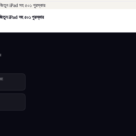
িতুন iPad সহ ৫০১ পুরস্কার
র
HE