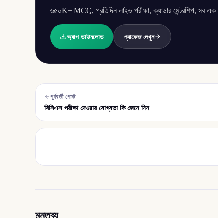
৬৫০K+ MCQ, প্রতিদিন লাইভ পরীক্ষা, ক্যাডার মেন্টরশিপ, সব এক অ্
অ্যাপ ডাউনলোড
প্যাকেজ দেখুন
পূর্ববর্তী পোস্ট
বিসিএস পরীক্ষা দেওয়ার যোগ্যতা কি জেনে নিন
মন্তব্য