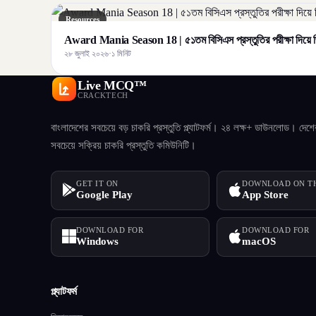
Resources
Award Mania Season 18 | ৫১তম বিসিএস প্রস্তুতির পরীক্ষা দিয়ে জ
২৮ জুলাই ২০২৬
·
১ মিনিট
Live MCQ™
CRACKTECH
বাংলাদেশের সবচেয়ে বড় চাকরি প্রস্তুতি প্ল্যাটফর্ম। ২৪ লক্ষ+ ডাউনলোড। দেশে
সবচেয়ে সক্রিয় চাকরি প্রস্তুতি কমিউনিটি।
GET IT ON
DOWNLOAD ON T
Google Play
App Store
DOWNLOAD FOR
DOWNLOAD FOR
Windows
macOS
প্ল্যাটফর্ম