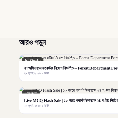
আরও পড়ুন
Job Circular
বন অধিদপ্তর ফরেস্টার নিয়োগ বিজ্ঞপ্তি – Forest Department F
২৮ জুলাই ২০২৬
·
১ মিনিট
Resources
Live MCQ Flash Sale | ১০ বছরে পদার্পণ উপলক্ষে ২৪ ঘণ্টার বির
২৮ জুলাই ২০২৬
·
১ মিনিট