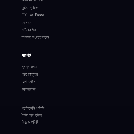
মেন্টর প্যানেল
Hall of Fame
যোগাযোগ
পার্টনারশিপ
স্পনসর সংগ্রহ করুন
সাপোর্ট
প্রশ্ন করুন
প্রশ্নোত্তর
হেল্প সেন্টার
ডাউনলোড
প্রাইভেসি পলিসি
টার্মস অব ইউস
রিফান্ড পলিসি