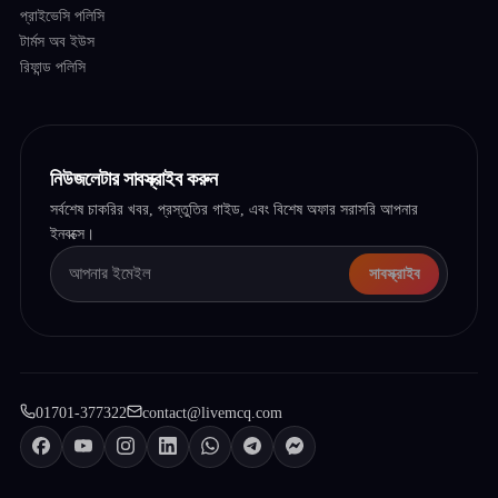
প্রাইভেসি পলিসি
টার্মস অব ইউস
রিফান্ড পলিসি
নিউজলেটার সাবস্ক্রাইব করুন
সর্বশেষ চাকরির খবর, প্রস্তুতির গাইড, এবং বিশেষ অফার সরাসরি আপনার
ইনবক্সে।
সাবস্ক্রাইব
01701-377322
contact@livemcq.com