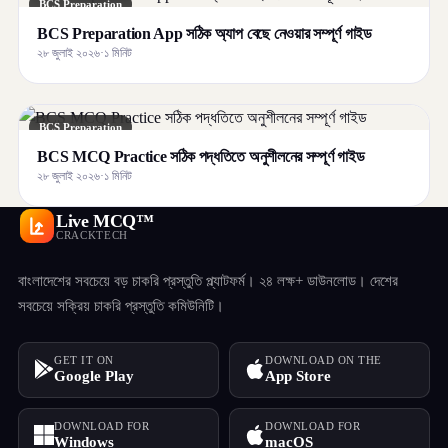
BCS Preparation
BCS Preparation App সঠিক অ্যাপ বেছে নেওয়ার সম্পূর্ণ গাইড
২৮ জুলাই ২০২৬
·
১ মিনিট
BCS Preparation
BCS MCQ Practice সঠিক পদ্ধতিতে অনুশীলনের সম্পূর্ণ গাইড
২৮ জুলাই ২০২৬
·
১ মিনিট
Live MCQ™
CRACKTECH
বাংলাদেশের সবচেয়ে বড় চাকরি প্রস্তুতি প্ল্যাটফর্ম। ২৪ লক্ষ+ ডাউনলোড। দেশের
সবচেয়ে সক্রিয় চাকরি প্রস্তুতি কমিউনিটি।
GET IT ON
DOWNLOAD ON THE
Google Play
App Store
DOWNLOAD FOR
DOWNLOAD FOR
Windows
macOS