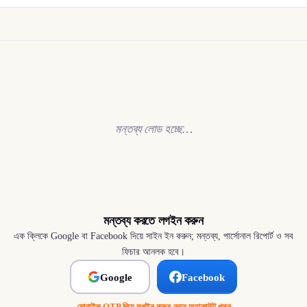
মন্তব্য লোড হচ্ছে…
মন্তব্য করতে লগইন করুন
এক ক্লিকে Google বা Facebook দিয়ে সাইন ইন করুন; মন্তব্য, পার্সোনাল রিপোর্ট ও সব
ফিচার আনলক হবে।
Google
Facebook
মোবাইল OTP দিয়ে লগইন করুন
·
নতুন অ্যাকাউন্ট খুলুন