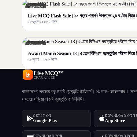
Resources
Live MCQ Flash Sale | ১০ বছরে পদার্পণ উপলক্ষে ২৪ ঘণ্টার বির
২৮ জুলাই ২০২৬
·
১ মিনিট
Resources
Award Mania Season 18 | ৫১তম বিসিএস প্রস্তুতির পরীক্ষা দিয়ে জ
২৮ জুলাই ২০২৬
·
১ মিনিট
Live MCQ™
CRACKTECH
বাংলাদেশের সবচেয়ে বড় চাকরি প্রস্তুতি প্ল্যাটফর্ম। ২৪ লক্ষ+ ডাউনলোড। দেশে
সবচেয়ে সক্রিয় চাকরি প্রস্তুতি কমিউনিটি।
GET IT ON
DOWNLOAD ON T
Google Play
App Store
DOWNLOAD FOR
DOWNLOAD FOR