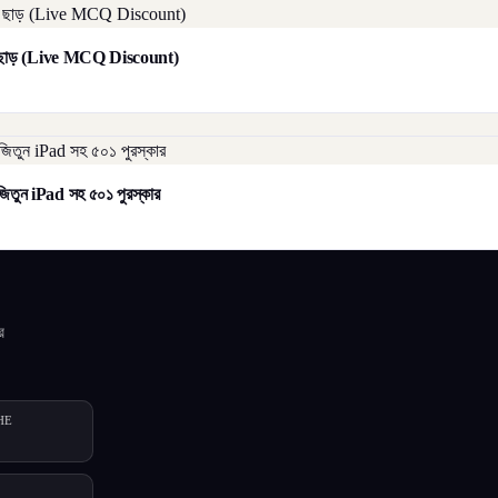
াট ছাড় (Live MCQ Discount)
িতুন iPad সহ ৫০১ পুরস্কার
র
HE