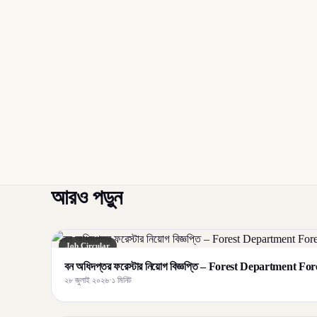
আরও পড়ুন
Job Circular
বন অধিদপ্তর ফরেস্টার নিয়োগ বিজ্ঞপ্তি – Forest Department F
২৮ জুলাই ২০২৬
·
১ মিনিট