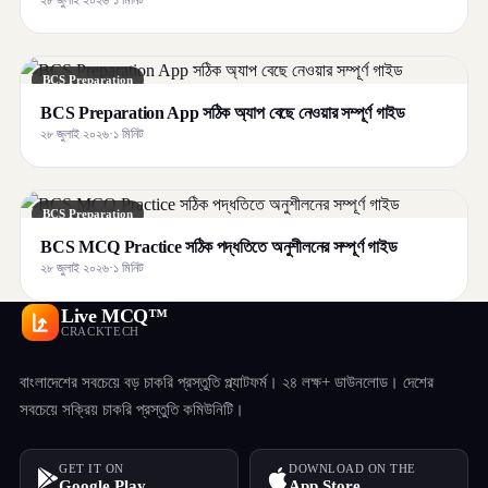
BCS Preparation
BCS Preparation App সঠিক অ্যাপ বেছে নেওয়ার সম্পূর্ণ গাইড
২৮ জুলাই ২০২৬
·
১ মিনিট
BCS Preparation
BCS MCQ Practice সঠিক পদ্ধতিতে অনুশীলনের সম্পূর্ণ গাইড
২৮ জুলাই ২০২৬
·
১ মিনিট
Live MCQ™
CRACKTECH
বাংলাদেশের সবচেয়ে বড় চাকরি প্রস্তুতি প্ল্যাটফর্ম। ২৪ লক্ষ+ ডাউনলোড। দেশের
সবচেয়ে সক্রিয় চাকরি প্রস্তুতি কমিউনিটি।
GET IT ON
DOWNLOAD ON THE
Google Play
App Store