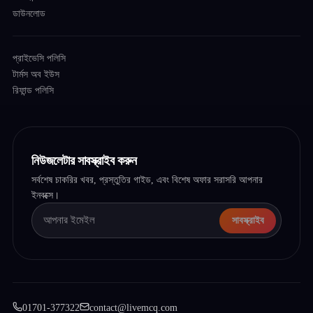
ডাউনলোড
প্রাইভেসি পলিসি
টার্মস অব ইউস
রিফান্ড পলিসি
নিউজলেটার সাবস্ক্রাইব করুন
সর্বশেষ চাকরির খবর, প্রস্তুতির গাইড, এবং বিশেষ অফার সরাসরি আপনার
ইনবক্সে।
সাবস্ক্রাইব
01701-377322
contact@livemcq.com