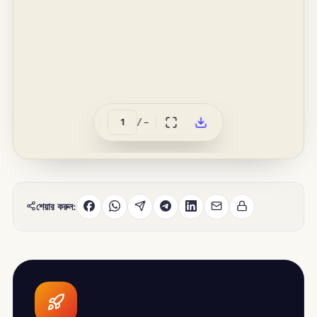
/
–
শেয়ার করুন: