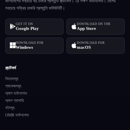
বাংলাদেশের সবচেয়ে বড় চাকরি প্রস্তুতি প্ল্যাটফর্ম। ২৪ লক্ষ+ ডাউনলোড। দেশের
সবচেয়ে সক্রিয় চাকরি প্রস্তুতি কমিউনিটি।
GET IT ON
DOWNLOAD ON THE
Google Play
App Store
DOWNLOAD FOR
DOWNLOAD FOR
Windows
macOS
প্ল্যাটফর্ম
ফিচারসমূহ
প্যাকেজসমূহ
অ্যাপ ডাউনলোড
অ্যাপ গ্যালারি
বইসমূহ
OMR ডাউনলোড