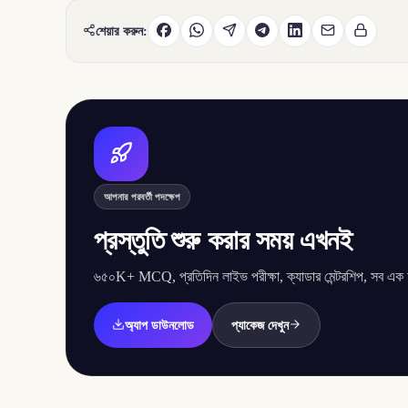
শেয়ার করুন:
আপনার পরবর্তী পদক্ষেপ
প্রস্তুতি শুরু করার সময় এখনই
৬৫০K+ MCQ, প্রতিদিন লাইভ পরীক্ষা, ক্যাডার মেন্টরশিপ, সব এক অ্
অ্যাপ ডাউনলোড
প্যাকেজ দেখুন