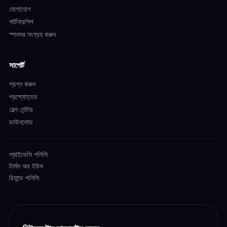
যোগাযোগ
পার্টনারশিপ
স্পনসর সংগ্রহ করুন
সাপোর্ট
প্রশ্ন করুন
প্রশ্নোত্তর
হেল্প সেন্টার
ডাউনলোড
প্রাইভেসি পলিসি
টার্মস অব ইউস
রিফান্ড পলিসি