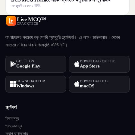
২৮ জুলাই ২০২৬
·
১ মিনিট
Live MCQ™
CRACKTECH
বাংলাদেশের সবচেয়ে বড় চাকরি প্রস্তুতি প্ল্যাটফর্ম। ২৪ লক্ষ+ ডাউনলোড। দেশের
সবচেয়ে সক্রিয় চাকরি প্রস্তুতি কমিউনিটি।
GET IT ON
DOWNLOAD ON THE
Google Play
App Store
DOWNLOAD FOR
DOWNLOAD FOR
Windows
macOS
প্ল্যাটফর্ম
ফিচারসমূহ
প্যাকেজসমূহ
অ্যাপ ডাউনলোড