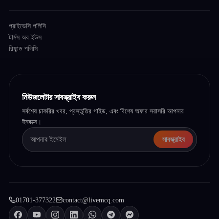
প্রাইভেসি পলিসি
টার্মস অব ইউস
রিফান্ড পলিসি
নিউজলেটার সাবস্ক্রাইব করুন
সর্বশেষ চাকরির খবর, প্রস্তুতির গাইড, এবং বিশেষ অফার সরাসরি আপনার
ইনবক্সে।
সাবস্ক্রাইব
01701-377322
contact@livemcq.com