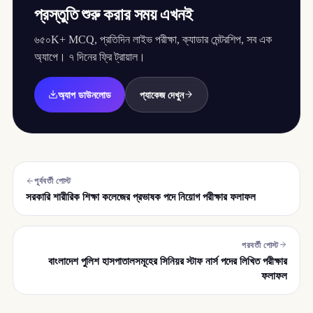
প্রস্তুতি শুরু করার সময় এখনই
৬৫০K+ MCQ, প্রতিদিন লাইভ পরীক্ষা, ক্যাডার মেন্টরশিপ, সব এক
অ্যাপে। ৭ দিনের ফ্রি ট্রায়াল।
অ্যাপ ডাউনলোড
প্যাকেজ দেখুন
পূর্ববর্তী পোস্ট
সরকারি শারীরিক শিক্ষা কলেজের প্রভাষক পদে নিয়োগ পরীক্ষার ফলাফল
পরবর্তী পোস্ট
বাংলাদেশ পুলিশ হাসপাতালসমূহের সিনিয়র স্টাফ নার্স পদের লিখিত পরীক্ষার
ফলাফল