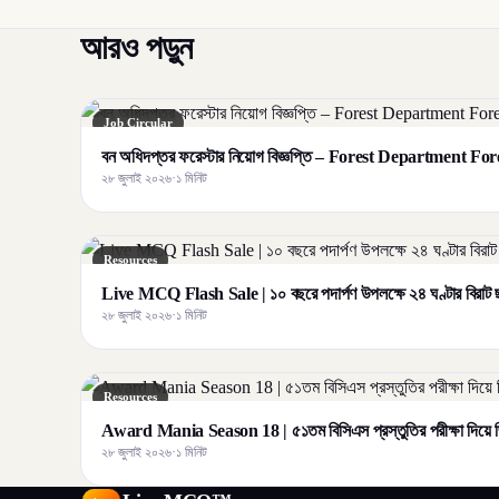
আরও পড়ুন
Job Circular
বন অধিদপ্তর ফরেস্টার নিয়োগ বিজ্ঞপ্তি – Forest Department F
২৮ জুলাই ২০২৬
·
১ মিনিট
Resources
Live MCQ Flash Sale | ১০ বছরে পদার্পণ উপলক্ষে ২৪ ঘণ্টার বির
২৮ জুলাই ২০২৬
·
১ মিনিট
Resources
Award Mania Season 18 | ৫১তম বিসিএস প্রস্তুতির পরীক্ষা দিয়ে জ
২৮ জুলাই ২০২৬
·
১ মিনিট