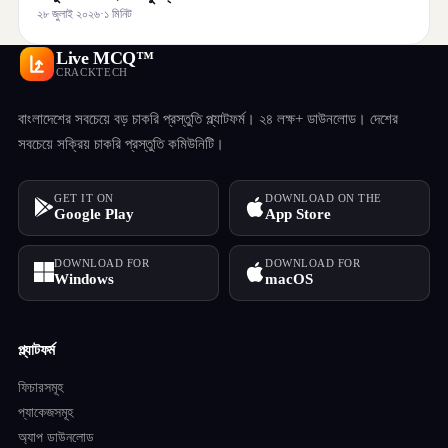
২৮ জুলাই ২০২৬
·
১ মিনিট
Live MCQ™
CRACKTECH
বাংলাদেশের সবচেয়ে বড় চাকরি প্রস্তুতি প্ল্যাটফর্ম। ২৪ লক্ষ+ ডাউনলোড। দেশের
সবচেয়ে সক্রিয় চাকরি প্রস্তুতি কমিউনিটি।
GET IT ON
DOWNLOAD ON THE
Google Play
App Store
DOWNLOAD FOR
DOWNLOAD FOR
Windows
macOS
প্ল্যাটফর্ম
ফিচারসমূহ
প্যাকেজসমূহ
অ্যাপ ডাউনলোড