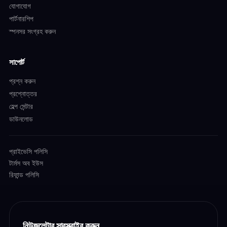
যোগাযোগ
পার্টনারশিপ
স্পনসর সংগ্রহ করুন
সাপোর্ট
প্রশ্ন করুন
প্রশ্নোত্তর
হেল্প সেন্টার
ডাউনলোড
প্রাইভেসি পলিসি
টার্মস অব ইউস
রিফান্ড পলিসি
নিউজলেটার সাবস্ক্রাইব করুন