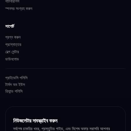
পার্টনারশিপ
স্পনসর সংগ্রহ করুন
সাপোর্ট
প্রশ্ন করুন
প্রশ্নোত্তর
হেল্প সেন্টার
ডাউনলোড
প্রাইভেসি পলিসি
টার্মস অব ইউস
রিফান্ড পলিসি
নিউজলেটার সাবস্ক্রাইব করুন
সর্বশেষ চাকরির খবর, প্রস্তুতির গাইড, এবং বিশেষ অফার সরাসরি আপনার