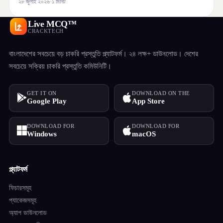
২৮ জুলাই ২০২৬
·
১ মিনিট
Live MCQ™
CRACKTECH
বাংলাদেশের সবচেয়ে বড় চাকরি প্রস্তুতি প্ল্যাটফর্ম। ২৪ লক্ষ+ ডাউনলোড। দেশের
সবচেয়ে সক্রিয় চাকরি প্রস্তুতি কমিউনিটি।
GET IT ON
DOWNLOAD ON THE
Google Play
App Store
DOWNLOAD FOR
DOWNLOAD FOR
Windows
macOS
প্ল্যাটফর্ম
ফিচারসমূহ
প্যাকেজসমূহ
অ্যাপ ডাউনলোড