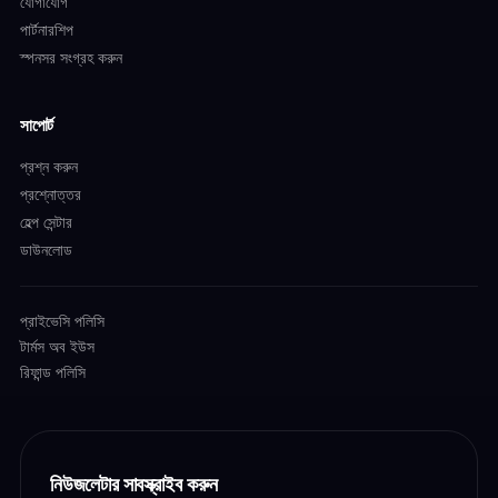
যোগাযোগ
পার্টনারশিপ
স্পনসর সংগ্রহ করুন
সাপোর্ট
প্রশ্ন করুন
প্রশ্নোত্তর
হেল্প সেন্টার
ডাউনলোড
প্রাইভেসি পলিসি
টার্মস অব ইউস
রিফান্ড পলিসি
নিউজলেটার সাবস্ক্রাইব করুন