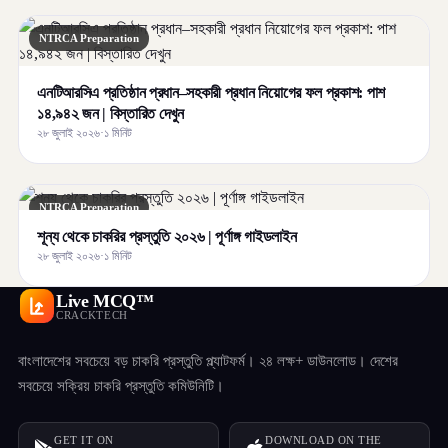
NTRCA Preparation
এনটিআরসিএ প্রতিষ্ঠান প্রধান–সহকারী প্রধান নিয়োগের ফল প্রকাশ: পাশ
১৪,৯৪২ জন | বিস্তারিত দেখুন
২৮ জুলাই ২০২৬
·
১ মিনিট
NTRCA Preparation
শূন্য থেকে চাকরির প্রস্তুতি ২০২৬ | পূর্ণাঙ্গ গাইডলাইন
২৮ জুলাই ২০২৬
·
১ মিনিট
Live MCQ™
CRACKTECH
বাংলাদেশের সবচেয়ে বড় চাকরি প্রস্তুতি প্ল্যাটফর্ম। ২৪ লক্ষ+ ডাউনলোড। দেশের
সবচেয়ে সক্রিয় চাকরি প্রস্তুতি কমিউনিটি।
GET IT ON
DOWNLOAD ON THE