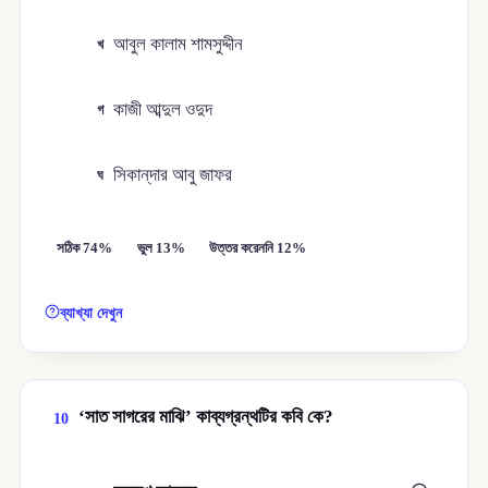
আবুল কালাম শামসুদ্দীন
খ
কাজী আব্দুল ওদুদ
গ
সিকান্‌দার আবু জাফর
ঘ
সঠিক 74%
ভুল 13%
উত্তর করেননি 12%
ব্যাখ্যা দেখুন
‘সাত সাগরের মাঝি’ কাব্যগ্রন্থটির কবি কে?
10