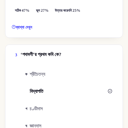
সঠিক 47%
ভুল 27%
উত্তর করেননি 25%
ব্যাখ্যা দেখুন
‘পদাবলী’র প্রথম কবি কে?
3
শ্রীচৈতন্য
ক
বিদ্যাপতি
খ
চণ্ডীদাস
গ
জ্ঞানদাস
ঘ