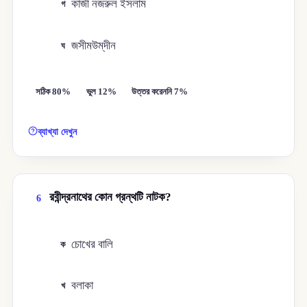
কাজী নজরুল ইসলাম
গ
জসীমউম্‌দীন
ঘ
সঠিক 80%
ভুল 12%
উত্তর করেননি 7%
ব্যাখ্যা দেখুন
রবীন্দ্রনাথের কোন গ্রন্থটি নাটক?
6
চোখের বালি
ক
বলাকা
খ