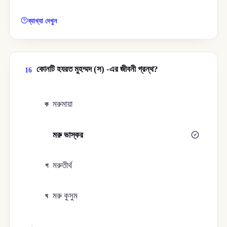
ব্যাখ্যা দেখুন
কোনটি হযরত মুহম্মদ (স) -এর জীবনী গ্রন্থ?
16
মরুমায়া
ক
মরু ভাস্কর
খ
মরুতীর্থ
গ
মরু কুসুম
ঘ