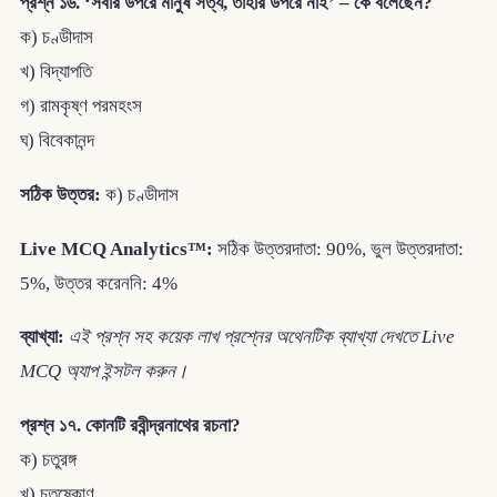
প্রশ্ন ১৬. ‘সবার উপরে মানুষ সত্য, তাহার উপরে নাই’ – কে বলেছেন?
ক) চণ্ডীদাস
খ) বিদ্যাপতি
গ) রামকৃষ্ণ পরমহংস
ঘ) বিবেকানন্দ
সঠিক উত্তর:
ক) চণ্ডীদাস
Live MCQ Analytics™:
সঠিক উত্তরদাতা: 90%, ভুল উত্তরদাতা:
5%, উত্তর করেননি: 4%
ব্যাখ্যা:
এই প্রশ্ন সহ কয়েক লাখ প্রশ্নের অথেনটিক ব্যাখ্যা দেখতে Live
MCQ অ্যাপ ইন্সটল করুন।
প্রশ্ন ১৭. কোনটি রবীন্দ্রনাথের রচনা?
ক) চতুরঙ্গ
খ) চতুষ্কোণ