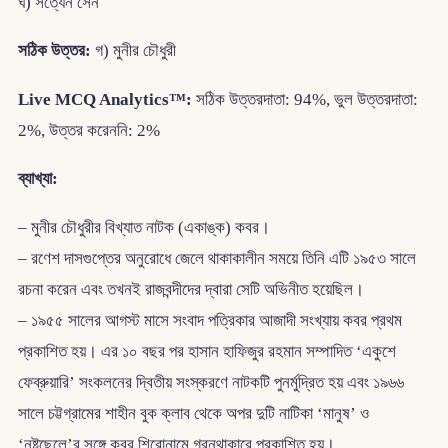
ঘ) সত্যেন সেন
সঠিক উত্তর:
গ) মুনীর চৌধুরী
Live MCQ Analytics™:
সঠিক উত্তরদাতা: 94%, ভুল উত্তরদাতা:
2%, উত্তর করেননি: 2%
ব্যাখ্যা:
– মুনীর চৌধুরীর বিখ্যাত নাটক (একাঙ্ক) কবর।
– রণেশ দাসগুপ্তের অনুরোধে জেলে থাকাকালীন সময়ে তিনি এটি ১৯৫৩ সালে
রচনা করেন এবং তখনই রাজবন্দীদের দ্বারা সেটি অভিনীত হয়েছিল।
– ১৯৫৫ সালের আগস্ট মাসে সংবাদ পত্রিকার আজাদী সংখ্যায় কবর প্রথম
প্রকাশিত হয়। এর ১০ বছর পর হাসান হাফিজুর রহমান সম্পাদিত ‘একুশে
ফেব্রুয়ারি’ সংকলনের দ্বিতীয় সংস্করণে নাটকটি পুনর্মুদ্রিত হয় এবং ১৯৬৬
সালে চট্টগ্রামের শাহীন বুক ক্লাব থেকে অপর দুটি নাটিকা ‘মানুষ’ ও
‘নষ্টছেলে’র সঙ্গে কবর শিরোনামে গ্রন্থাকারে প্রকাশিত হয়।