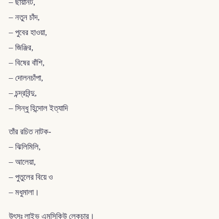
– ছায়ানট,
– নতুন চাঁদ,
– পুবের হাওয়া,
– জিঞ্জির,
– বিষের বাঁশি,
– দোলনচাঁপা,
– চন্দ্রবিন্দু,
– সিন্ধু হিন্দোল ইত্যাদি
তাঁর রচিত নাটক-
– ঝিলিমিলি,
– আলেয়া,
– পুতুলের বিয়ে ও
– মধুমালা।
উৎসঃ লাইভ এমসিকিউ লেকচার।