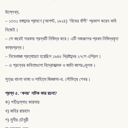
উল্লেখ্য,
– ১৩৩১ বঙ্গাব্দের শ্রাবণে (আগস্ট, ১৯২৪) ‘বিষের বাঁশী’ প্রকাশ করেন কবি
নিজেই।
– সে বছরই সরকার গ্রন্থটি নিষিদ্ধ করে। এটি নজরুলের প্রথম নিষিদ্ধকৃত
কাব্যগ্রন্থ।
– নিষেধাজ্ঞা প্রত্যাহৃত হয়েছিল ১৯৪৫ খ্রিষ্টাব্দের ২৭শে এপ্রিল।
– এ গ্রন্থের কবিতাগুলাে বিদ্রোহাত্মক ও জাতি জাগরণ্মূলক।
সূত্রঃ বাংলা ভাষা ও সাহিত্য জিজ্ঞাসা-ড. সৌমিত্র শেখর।
প্রশ্ন ৫. ‘কবর’ নাটক কার রচনা?
ক) শহীদুল্লাহ কায়সার
খ) জহির রায়হান
গ) মুনীর চৌধুরী