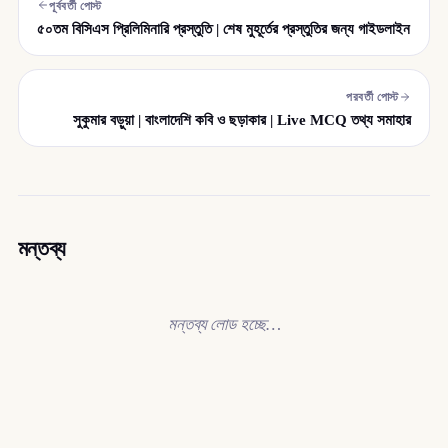
পূর্ববর্তী পোস্ট
৫০তম বিসিএস প্রিলিমিনারি প্রস্তুতি | শেষ মুহূর্তের প্রস্তুতির জন্য গাইডলাইন
পরবর্তী পোস্ট
সুকুমার বড়ুয়া | বাংলাদেশি কবি ও ছড়াকার | Live MCQ তথ্য সমাহার
মন্তব্য
মন্তব্য লোড হচ্ছে…