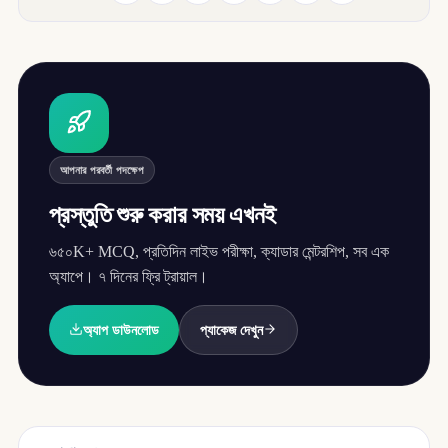
আপনার পরবর্তী পদক্ষেপ
প্রস্তুতি শুরু করার সময় এখনই
৬৫০K+ MCQ, প্রতিদিন লাইভ পরীক্ষা, ক্যাডার মেন্টরশিপ, সব এক
অ্যাপে। ৭ দিনের ফ্রি ট্রায়াল।
অ্যাপ ডাউনলোড
প্যাকেজ দেখুন