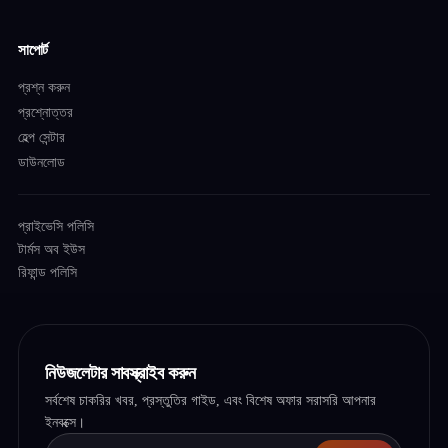
সাপোর্ট
প্রশ্ন করুন
প্রশ্নোত্তর
হেল্প সেন্টার
ডাউনলোড
প্রাইভেসি পলিসি
টার্মস অব ইউস
রিফান্ড পলিসি
নিউজলেটার সাবস্ক্রাইব করুন
সর্বশেষ চাকরির খবর, প্রস্তুতির গাইড, এবং বিশেষ অফার সরাসরি আপনার
ইনবক্সে।