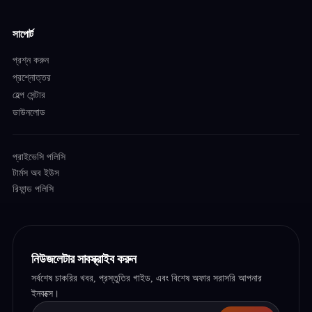
সাপোর্ট
প্রশ্ন করুন
প্রশ্নোত্তর
হেল্প সেন্টার
ডাউনলোড
প্রাইভেসি পলিসি
টার্মস অব ইউস
রিফান্ড পলিসি
নিউজলেটার সাবস্ক্রাইব করুন
সর্বশেষ চাকরির খবর, প্রস্তুতির গাইড, এবং বিশেষ অফার সরাসরি আপনার
ইনবক্সে।