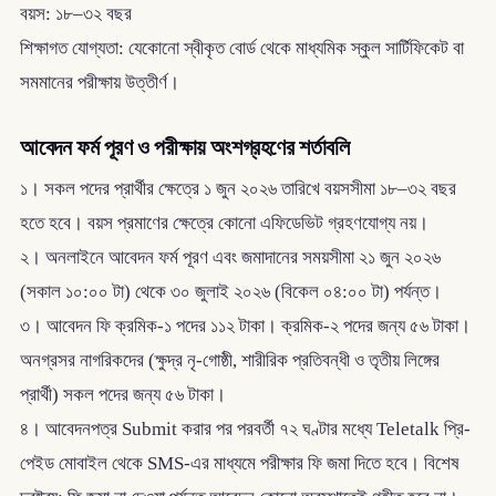
বয়স: ১৮–৩২ বছর
শিক্ষাগত যোগ্যতা: যেকোনো স্বীকৃত বোর্ড থেকে মাধ্যমিক স্কুল সার্টিফিকেট বা
সমমানের পরীক্ষায় উত্তীর্ণ।
আবেদন ফর্ম পূরণ ও পরীক্ষায় অংশগ্রহণের শর্তাবলি
১। সকল পদের প্রার্থীর ক্ষেত্রে ১ জুন ২০২৬ তারিখে বয়সসীমা ১৮–৩২ বছর
হতে হবে। বয়স প্রমাণের ক্ষেত্রে কোনো এফিডেভিট গ্রহণযোগ্য নয়।
২। অনলাইনে আবেদন ফর্ম পূরণ এবং জমাদানের সময়সীমা ২১ জুন ২০২৬
(সকাল ১০:০০ টা) থেকে ৩০ জুলাই ২০২৬ (বিকেল ০৪:০০ টা) পর্যন্ত।
৩। আবেদন ফি ক্রমিক-১ পদের ১১২ টাকা। ক্রমিক-২ পদের জন্য ৫৬ টাকা।
অনগ্রসর নাগরিকদের (ক্ষুদ্র নৃ-গোষ্ঠী, শারীরিক প্রতিবন্ধী ও তৃতীয় লিঙ্গের
প্রার্থী) সকল পদের জন্য ৫৬ টাকা।
৪। আবেদনপত্র Submit করার পর পরবর্তী ৭২ ঘণ্টার মধ্যে Teletalk প্রি-
পেইড মোবাইল থেকে SMS-এর মাধ্যমে পরীক্ষার ফি জমা দিতে হবে। বিশেষ