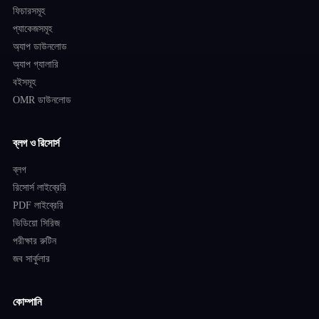
ফিচারসমূহ
প্যাকেজসমূহ
অ্যাপ ডাউনলোড
অ্যাপ গ্যালারি
বইসমূহ
OMR ডাউনলোড
ব্লগ ও রিসোর্স
ব্লগ
রিসোর্স লাইব্রেরি
PDF লাইব্রেরি
ভিডিয়ো সিরিজ
পরীক্ষার রুটিন
জব সার্কুলার
কোম্পানি