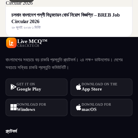
চলমান বাংলাদেশ পল্লী বিদ্যুতায়ন বোর্ড নিয়োগ বিজ্ঞপ্তি – BREB Job
Circular 2026
২৮ জুলাই ২০২৬
·
১ মিনিট
Live MCQ™
CRACKTECH
বাংলাদেশের সবচেয়ে বড় চাকরি প্রস্তুতি প্ল্যাটফর্ম। ২৪ লক্ষ+ ডাউনলোড। দেশের
সবচেয়ে সক্রিয় চাকরি প্রস্তুতি কমিউনিটি।
GET IT ON
DOWNLOAD ON THE
Google Play
App Store
DOWNLOAD FOR
DOWNLOAD FOR
Windows
macOS
প্ল্যাটফর্ম