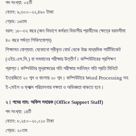
পদ সংখ্যা: ০৫টি
বেতন: ৯,৩০০–২২,৪৯০ টাকা
গ্রেড: ১৬তম
বয়স: ১৮–৩২ বছর (জন বিভাগে কর্মরত বিভাগীয় প্রার্থীদের ক্ষেত্রে বয়সসীমা
৪০ বছর পর্যন্ত শিথিলযোগ্য)
শিক্ষাগত যোগ্যতা: যেকোনো স্বীকৃত বোর্ড থেকে উচ্চ মাধ্যমিক সার্টিফিকেট
(এইচ.এস.সি.) বা সমমানের পরীক্ষায় উত্তীর্ণ। কম্পিউটারের প্রশিক্ষণ
প্রাপ্ত। কম্পিউটার মুদ্রাক্ষরের গতি পরীক্ষায় সর্বনিম্ন গতি প্রতি মিনিটে
ইংরেজিতে ২০ শব্দ ও বাংলায় ২০ শব্দ। কম্পিউটারে Word Processing সহ
ই-মেইল ও ফ্যাক্স পরিচালনার দক্ষতা ও অভিজ্ঞতা থাকতে হবে।
২। পদের নাম: অফিস সহায়ক (Office Support Staff)
পদ সংখ্যা: ১৪টি
বেতন: ৮,২৫০–২০,০১০ টাকা
গ্রেড: ২০তম