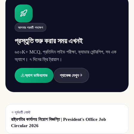
আপনার পরবর্তী পদক্ষেপ
প্রস্তুতি শুরু করার সময় এখনই
৬৫০K+ MCQ, প্রতিদিন লাইভ পরীক্ষা, ক্যাডার মেন্টরশিপ, সব এক
অ্যাপে। ৭ দিনের ফ্রি ট্রায়াল।
অ্যাপ ডাউনলোড
প্যাকেজ দেখুন
পূর্ববর্তী পোস্ট
রাষ্ট্রপতির কার্যালয় নিয়োগ বিজ্ঞপ্তি | President's Office Job
Circular 2026