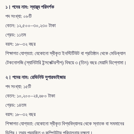
১। পদের নাম: স্বাস্থ্য পরিদর্শক
পদ সংখ্যা: ০৮টি
বেতন: ১২,৫০০–৩০,২৩০ টাকা
গ্রেড: ১১তম
বয়স: ১৮–৩২ বছর
শিক্ষাগত যোগ্যতা: যেকোনো স্বীকৃত ইনস্টিটিউট বা প্রতিষ্ঠান থেকে মেডিক্যাল
টেকনোলজি (স্যানিটারি ইন্সপেক্টরশীপ) বিষয়ে ৩ (তিন) বছর মেয়াদি ডিপ্লোমা।
২। পদের নাম: রেভিনিউ সুপারভাইজার
পদ সংখ্যা: ১৫টি
বেতন: ১০,২০০–২৪,৬৮০ টাকা
গ্রেড: ১৪তম
বয়স: ১৮–৩২ বছর
শিক্ষাগত যোগ্যতা: যেকোনো স্বীকৃত বিশ্ববিদ্যালয় থেকে স্নাতক বা সমমানের
ডিগ্রি। তথ্য প্রযুক্তি ও কম্পিউটার পরিচালনায় দক্ষতা।