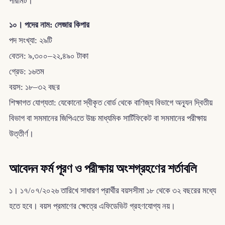
পারমিট।
১০। পদের নাম: লেজার কিপার
পদ সংখ্যা: ২৯টি
বেতন: ৯,৩০০–২২,৪৯০ টাকা
গ্রেড: ১৬তম
বয়স: ১৮–৩২ বছর
শিক্ষাগত যোগ্যতা: যেকোনো স্বীকৃত বোর্ড থেকে বাণিজ্য বিভাগে অন্যূন দ্বিতীয়
বিভাগ বা সমমানের জিপিএতে উচ্চ মাধ্যমিক সার্টিফিকেট বা সমমানের পরীক্ষায়
উত্তীর্ণ।
আবেদন ফর্ম পূরণ ও পরীক্ষায় অংশগ্রহণের শর্তাবলি
১। ১৭/০৭/২০২৬ তারিখে সাধারণ প্রার্থীর বয়সসীমা ১৮ থেকে ৩২ বছরের মধ্যে
হতে হবে। বয়স প্রমাণের ক্ষেত্রে এফিডেভিট গ্রহণযোগ্য নয়।