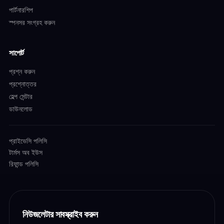
পার্টনারশিপ
স্পনসর সংগ্রহ করুন
সাপোর্ট
প্রশ্ন করুন
প্রশ্নোত্তর
হেল্প সেন্টার
ডাউনলোড
প্রাইভেসি পলিসি
টার্মস অব ইউস
রিফান্ড পলিসি
নিউজলেটার সাবস্ক্রাইব করুন