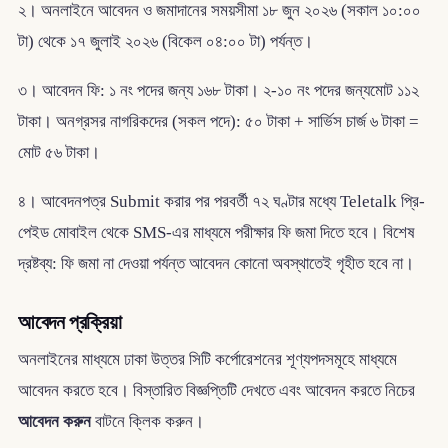
২। অনলাইনে আবেদন ও জমাদানের সময়সীমা ১৮ জুন ২০২৬ (সকাল ১০:০০
টা) থেকে ১৭ জুলাই ২০২৬ (বিকেল ০৪:০০ টা) পর্যন্ত।
৩। আবেদন ফি: ১ নং পদের জন্য ১৬৮ টাকা। ২-১০ নং পদের জন্যমোট ১১২
টাকা। অনগ্রসর নাগরিকদের (সকল পদে): ৫০ টাকা + সার্ভিস চার্জ ৬ টাকা =
মোট ৫৬ টাকা।
৪। আবেদনপত্র Submit করার পর পরবর্তী ৭২ ঘণ্টার মধ্যে Teletalk প্রি-
পেইড মোবাইল থেকে SMS-এর মাধ্যমে পরীক্ষার ফি জমা দিতে হবে। বিশেষ
দ্রষ্টব্য: ফি জমা না দেওয়া পর্যন্ত আবেদন কোনো অবস্থাতেই গৃহীত হবে না।
আবেদন প্রক্রিয়া
অনলাইনের মাধ্যমে ঢাকা উত্তর সিটি কর্পোরেশনের শূণ্যপদসমূহে মাধ্যমে
আবেদন করতে হবে। বিস্তারিত বিজ্ঞপ্তিটি দেখতে এবং আবেদন করতে নিচের
আবেদন করুন
বাটনে ক্লিক করুন।