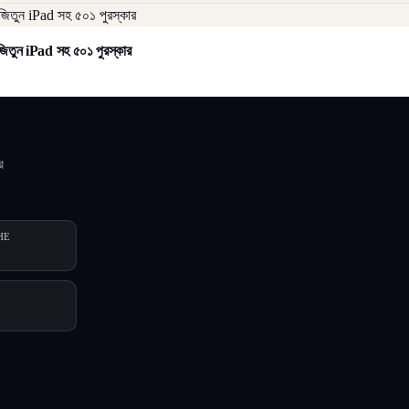
িতুন iPad সহ ৫০১ পুরস্কার
র
HE