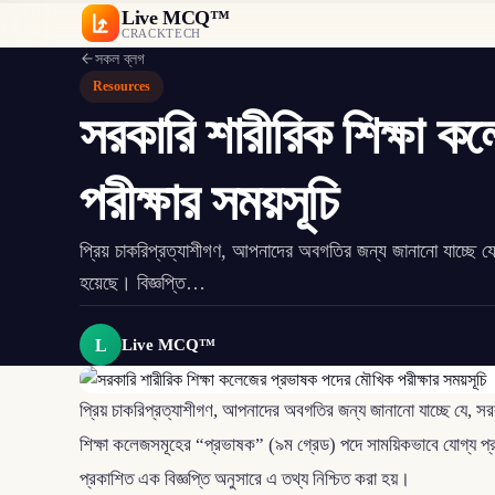
Live MCQ™
CRACKTECH
সকল ব্লগ
Resources
সরকারি শারীরিক শিক্ষা 
পরীক্ষার সময়সূচি
প্রিয় চাকরিপ্রত্যাশীগণ, আপনাদের অবগতির জন্য জানানো যাচ্ছে যে
হয়েছে। বিজ্ঞপ্তি…
L
Live MCQ™
প্রিয় চাকরিপ্রত্যাশীগণ, আপনাদের অবগতির জন্য জানানো যাচ্ছে যে, সরক
শিক্ষা কলেজসমূহের “প্রভাষক” (৯ম গ্রেড) পদে সাময়িকভাবে যোগ্য প্র
প্রকাশিত এক বিজ্ঞপ্তি অনুসারে এ তথ্য নিশ্চিত করা হয়।