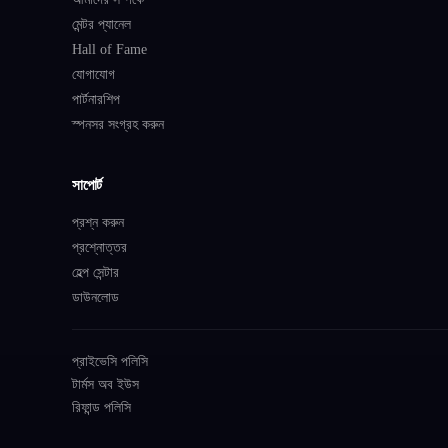
মেন্টর প্যানেল
Hall of Fame
যোগাযোগ
পার্টনারশিপ
স্পনসর সংগ্রহ করুন
সাপোর্ট
প্রশ্ন করুন
প্রশ্নোত্তর
হেল্প সেন্টার
ডাউনলোড
প্রাইভেসি পলিসি
টার্মস অব ইউস
রিফান্ড পলিসি