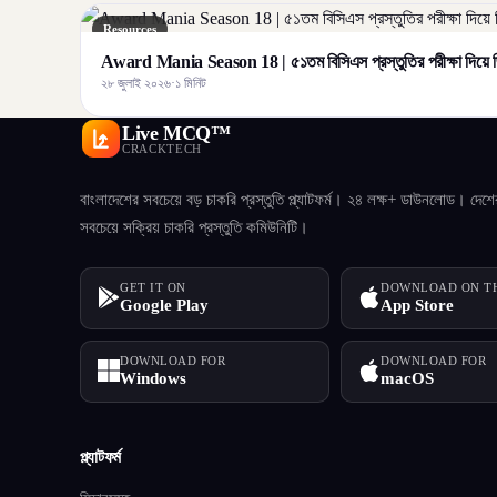
Resources
Award Mania Season 18 | ৫১তম বিসিএস প্রস্তুতির পরীক্ষা দিয়ে জ
২৮ জুলাই ২০২৬
·
১ মিনিট
Live MCQ™
CRACKTECH
বাংলাদেশের সবচেয়ে বড় চাকরি প্রস্তুতি প্ল্যাটফর্ম। ২৪ লক্ষ+ ডাউনলোড। দেশে
সবচেয়ে সক্রিয় চাকরি প্রস্তুতি কমিউনিটি।
GET IT ON
DOWNLOAD ON T
Google Play
App Store
DOWNLOAD FOR
DOWNLOAD FOR
Windows
macOS
প্ল্যাটফর্ম