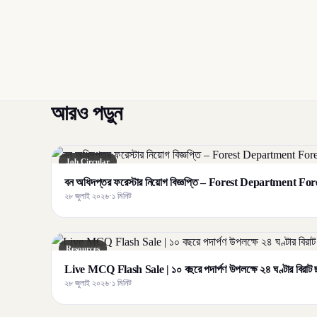
আরও পড়ুন
Job Circular
বন অধিদপ্তর ফরেস্টার নিয়োগ বিজ্ঞপ্তি – Forest Department F
২৮ জুলাই ২০২৬
·
১ মিনিট
Resources
Live MCQ Flash Sale | ১০ বছরে পদার্পণ উপলক্ষে ২৪ ঘণ্টার বির
২৮ জুলাই ২০২৬
·
১ মিনিট