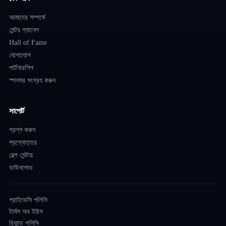
আমাদের সম্পর্কে
মেন্টর প্যানেল
Hall of Fame
যোগাযোগ
পার্টনারশিপ
স্পনসর সংগ্রহ করুন
সাপোর্ট
প্রশ্ন করুন
প্রশ্নোত্তর
হেল্প সেন্টার
ডাউনলোড
প্রাইভেসি পলিসি
টার্মস অব ইউস
রিফান্ড পলিসি