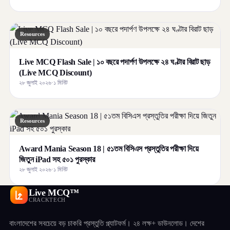
Resources
Live MCQ Flash Sale | ১০ বছরে পদার্পণ উপলক্ষে ২৪ ঘণ্টার বিরাট ছাড়
(Live MCQ Discount)
২৮ জুলাই ২০২৬
·
১ মিনিট
Resources
Award Mania Season 18 | ৫১তম বিসিএস প্রস্তুতির পরীক্ষা দিয়ে
জিতুন iPad সহ ৫০১ পুরস্কার
২৮ জুলাই ২০২৬
·
১ মিনিট
Live MCQ™
CRACKTECH
বাংলাদেশের সবচেয়ে বড় চাকরি প্রস্তুতি প্ল্যাটফর্ম। ২৪ লক্ষ+ ডাউনলোড। দেশের