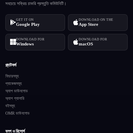
সবচেয়ে সক্রিয় চাকরি প্রস্তুতি কমিউনিটি।
GET IT ON
DOWNLOAD ON THE
Google Play
App Store
DOWNLOAD FOR
DOWNLOAD FOR
Windows
macOS
প্ল্যাটফর্ম
ফিচারসমূহ
প্যাকেজসমূহ
অ্যাপ ডাউনলোড
অ্যাপ গ্যালারি
বইসমূহ
OMR ডাউনলোড
ব্লগ ও রিসোর্স