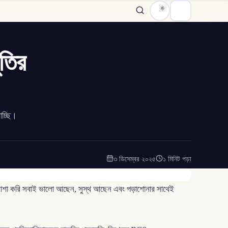
তির
চ্ছি।
৩ ডিসেম্বর ২০২৫
১ মিনিট পড়া
আশা করি সবাই ভালো আছেন, সুস্থ আছেন এবং পড়াশোনার সাথেই