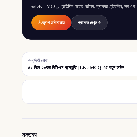
৬৫০K+ MCQ, প্রতিদিন লাইভ পরীক্ষা, ক্যাডার মেন্টরশিপ, সব এক অ্
অ্যাপ ডাউনলোড
প্যাকেজ দেখুন
পূর্ববর্তী পোস্ট
৫০ দিনে ৫০তম বিসিএস প্রস্তুতি | Live MCQ-এর নতুন রুটিন
মন্তব্য