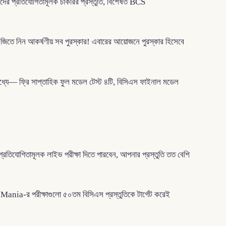
 প্রতিযোগিতামূলক চাকরির প্রস্তুতি, বিশেষত BCS
জিতে নিন আকর্ষণীয় সব পুরস্কার! এবারের আয়োজনে পুরস্কার হিসেবে
ধ্যে— ফ্রি সাপ্তাহিক ফুল মডেল টেস্ট ৪টি, বিসিএস ফাইনাল মডেল
রতিযোগিতামূলক লাইভ পরীক্ষা দিতে পারবেন, আপনার প্রস্তুতি তত বেশি
Mania-র পরীক্ষাগুলো ৫০তম বিসিএস প্রস্তুতিকে টার্গেট করেই