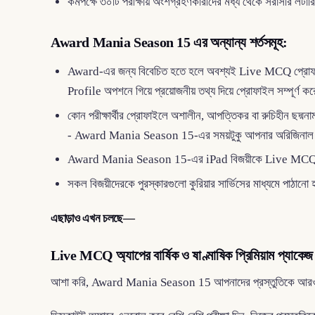
কমপক্ষে ৩০টি পরীক্ষায় অংশগ্রহণকারীদের মধ্য থেকে সরাসরি লটারি
Award Mania Season 15 এর অন্যান্য শর্তসমূহ:
Award-এর জন্য বিবেচিত হতে হলে অবশ্যই Live MCQ প্রোফাই
Profile অপশনে গিয়ে প্রয়োজনীয় তথ্য দিয়ে প্রোফাইল সম্পূর্ণ কর
কোন পরীক্ষার্থীর প্রোফাইলে অশালীন, আপত্তিকর বা রুচিহীন ছদ্মনা
- Award Mania Season 15-এর সময়টুকু আপনার অরিজিনাল ন
Award Mania Season 15-এর iPad বিজয়ীকে Live MCQ-এর অফ
সকল বিজয়ীদেরকে পুরস্কারগুলো কুরিয়ার সার্ভিসের মাধ্যমে পাঠা
এছাড়াও এখন চলছে—
Live MCQ অ্যাপের বার্ষিক ও ষাণ্মাষিক প্রিমিয়াম প্যাকে
আশা করি, Award Mania Season 15 আপনাদের প্রস্তুতিকে আরও বেগব