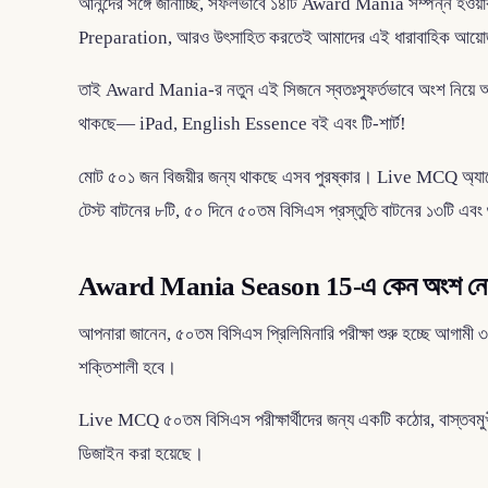
আনন্দের সঙ্গে জানাচ্ছি, সফলভাবে ১৪টি Award Mania সম্পন্ন হ
Preparation, আরও উৎসাহিত করতেই আমাদের এই ধারাবাহিক আয়
তাই Award Mania-র নতুন এই সিজনে স্বতঃস্ফুর্তভাবে অংশ নিয়ে আগা
থাকছে— iPad, English Essence বই এবং টি-শার্ট!
মোট ৫০১ জন বিজয়ীর জন্য থাকছে এসব পুরষ্কার। Live MCQ অ্যাপের ৪
টেস্ট বাটনের ৮টি, ৫০ দিনে ৫০তম বিসিএস প্রস্তুতি বাটনের ১৩টি এবং গুর
Award Mania Season 15-এ কেন অংশ নে
আপনারা জানেন, ৫০তম বিসিএস প্রিলিমিনারি পরীক্ষা শুরু হচ্ছে আগাম
শক্তিশালী হবে।
Live MCQ ৫০তম বিসিএস পরীক্ষার্থীদের জন্য একটি কঠোর, বাস্তবমুখী
ডিজাইন করা হয়েছে।