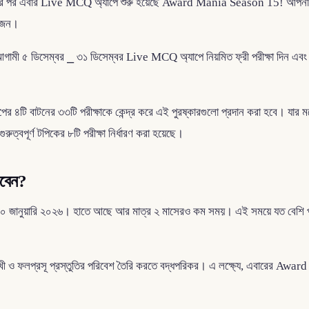
ওয়ার পর এবার Live MCQ অ্যাপে শুরু হয়েছে Award Mania Season 15! আপনাদের
োজন।
মী ৫ ডিসেম্বর ⎯ ৩১ ডিসেম্বর Live MCQ অ্যাপে নিয়মিত ফ্রী পরীক্ষা দিন এবং 
টি বাটনের ৩৩টি পরীক্ষাকে কেন্দ্র করে এই পুরষ্কারগুলো প্রদান করা হবে। যার ম
ুত্বপূর্ণ টপিকের ৮টি পরীক্ষা নির্ধারণ করা হয়েছে।
বেন?
ী ৩০ জানুয়ারি ২০২৬। হাতে আছে আর মাত্র ২ মাসেরও কম সময়। এই সময়ে যত বেশি প্
 ও ফলপ্রসূ প্রস্তুতির পরিবেশ তৈরি করতে বদ্ধপরিকর। এ লক্ষ্যে, এবারের Award 