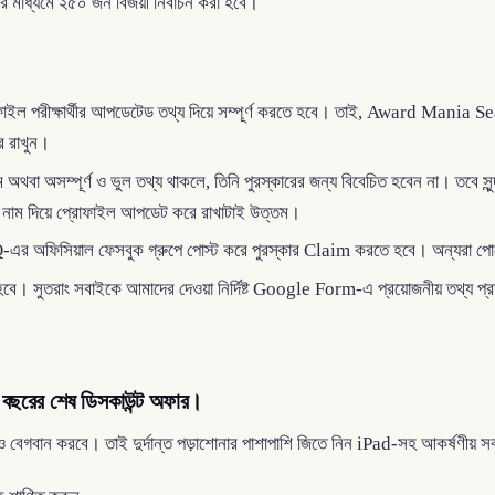
র মাধ্যমে ২৫০ জন বিজয়ী নির্বাচন করা হবে।
ল পরীক্ষার্থীর আপডেটেড তথ্য দিয়ে সম্পূর্ণ করতে হবে। তাই, Award Mania
ে রাখুন।
ম অথবা অসম্পূর্ণ ও ভুল তথ্য থাকলে, তিনি পুরস্কারের জন্য বিবেচিত হবেন না। তবে স
াম দিয়ে প্রোফাইল আপডেট করে রাখাটাই উত্তম।
িসিয়াল ফেসবুক গ্রুপে পোস্ট করে পুরস্কার Claim করতে হবে। অন্যরা পোস
নো হবে। সুতরাং সবাইকে আমাদের দেওয়া নির্দিষ্ট Google Form-এ প্রয়োজনীয় তথ্য প
জ বছরের শেষ ডিসকাউন্ট অফার।
ান করবে। তাই দুর্দান্ত পড়াশোনার পাশাপাশি জিতে নিন iPad-সহ আকর্ষণীয় সব 