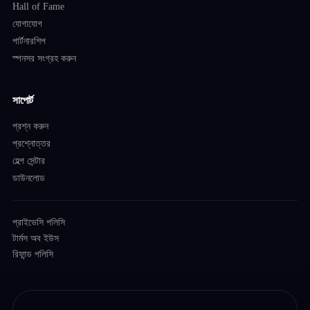
Hall of Fame
যোগাযোগ
পার্টনারশিপ
স্পনসর সংগ্রহ করুন
সাপোর্ট
প্রশ্ন করুন
প্রশ্নোত্তর
হেল্প সেন্টার
ডাউনলোড
প্রাইভেসি পলিসি
টার্মস অব ইউস
রিফান্ড পলিসি