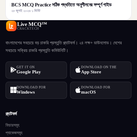
BCS MCQ Practice সঠিক পদ্ধতিতে অনুশীলনের সম্পূর্ণ গাইড
২৮ জুলাই ২০২৬
·
১ মিনিট
Live MCQ™
CRACKTECH
বাংলাদেশের সবচেয়ে বড় চাকরি প্রস্তুতি প্ল্যাটফর্ম। ২৪ লক্ষ+ ডাউনলোড। দেশের
সবচেয়ে সক্রিয় চাকরি প্রস্তুতি কমিউনিটি।
GET IT ON
DOWNLOAD ON THE
Google Play
App Store
DOWNLOAD FOR
DOWNLOAD FOR
Windows
macOS
প্ল্যাটফর্ম
ফিচারসমূহ
প্যাকেজসমূহ