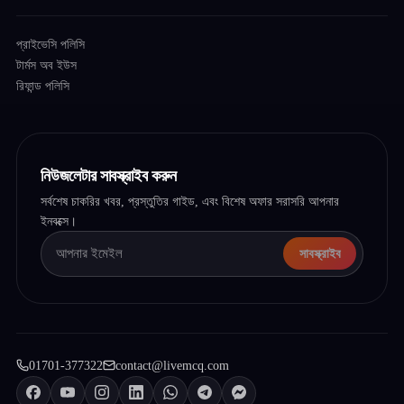
প্রাইভেসি পলিসি
টার্মস অব ইউস
রিফান্ড পলিসি
নিউজলেটার সাবস্ক্রাইব করুন
সর্বশেষ চাকরির খবর, প্রস্তুতির গাইড, এবং বিশেষ অফার সরাসরি আপনার
ইনবক্সে।
সাবস্ক্রাইব
01701-377322
contact@livemcq.com