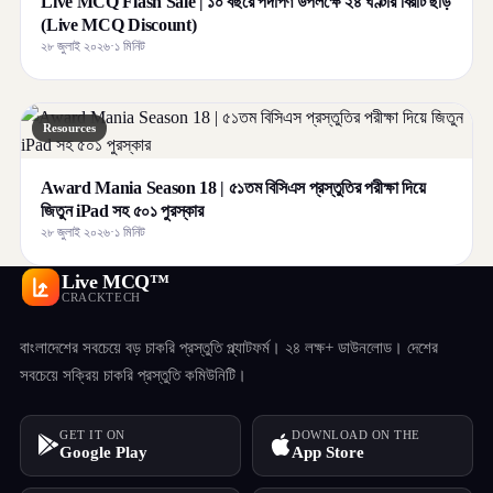
Live MCQ Flash Sale | ১০ বছরে পদার্পণ উপলক্ষে ২৪ ঘণ্টার বিরাট ছাড়
(Live MCQ Discount)
২৮ জুলাই ২০২৬
·
১ মিনিট
Resources
Award Mania Season 18 | ৫১তম বিসিএস প্রস্তুতির পরীক্ষা দিয়ে
জিতুন iPad সহ ৫০১ পুরস্কার
২৮ জুলাই ২০২৬
·
১ মিনিট
Live MCQ™
CRACKTECH
বাংলাদেশের সবচেয়ে বড় চাকরি প্রস্তুতি প্ল্যাটফর্ম। ২৪ লক্ষ+ ডাউনলোড। দেশের
সবচেয়ে সক্রিয় চাকরি প্রস্তুতি কমিউনিটি।
GET IT ON
DOWNLOAD ON THE
Google Play
App Store