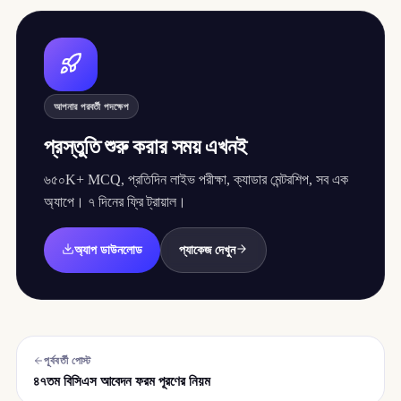
আপনার পরবর্তী পদক্ষেপ
প্রস্তুতি শুরু করার সময় এখনই
৬৫০K+ MCQ, প্রতিদিন লাইভ পরীক্ষা, ক্যাডার মেন্টরশিপ, সব এক
অ্যাপে। ৭ দিনের ফ্রি ট্রায়াল।
অ্যাপ ডাউনলোড
প্যাকেজ দেখুন
পূর্ববর্তী পোস্ট
৪৭তম বিসিএস আবেদন ফরম পূরণের নিয়ম