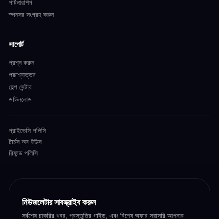
পার্টনারশিপ
স্পনসর সংগ্রহ করুন
সাপোর্ট
প্রশ্ন করুন
প্রশ্নোত্তর
হেল্প সেন্টার
ডাউনলোড
প্রাইভেসি পলিসি
টার্মস অব ইউস
রিফান্ড পলিসি
নিউজলেটার সাবস্ক্রাইব করুন
সর্বশেষ চাকরির খবর, প্রস্তুতির গাইড, এবং বিশেষ অফার সরাসরি আপনার