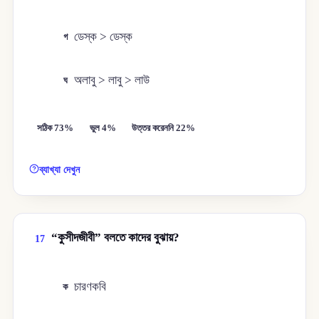
ডেস্ক > ডেস্‌ক
গ
অলাবু > লাবু > লাউ
ঘ
সঠিক 73%
ভুল 4%
উত্তর করেননি 22%
ব্যাখ্যা দেখুন
“কুসীদজীবী” বলতে কাদের বুঝায়?
17
চারণকবি
ক