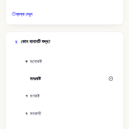
ব্যাখ্যা দেখুন
কোন বানানটি শুদ্ধ?
9
মনোকষ্ট
ক
মনঃকষ্ট
খ
মণকষ্ট
গ
মনকস্ট
ঘ