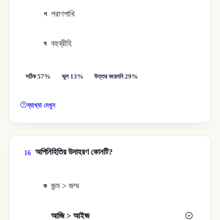
পরাণপাখি
গ
বহুব্রীহি
ঘ
সঠিক 57%
ভুল 13%
উত্তর করেননি 29%
ব্যাখ্যা দেখুন
অপিনিহিতির উদাহরণ কোনটি?
16
জন্ম > জম্ম
ক
আজি > আইজ
খ