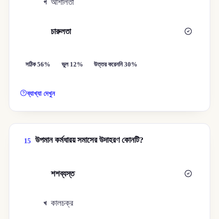
আশালতা
গ
চারুলতা
ঘ
সঠিক 56%
ভুল 12%
উত্তর করেননি 30%
ব্যাখ্যা দেখুন
উপমান কর্মধারয় সমাসের উদাহরণ কোনটি?
15
শশব্যস্ত
ক
কালচক্র
খ