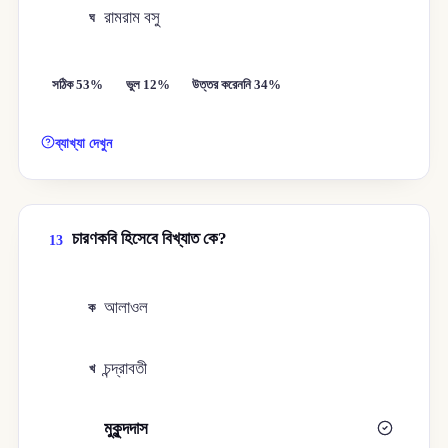
রামরাম বসু
ঘ
সঠিক 53%
ভুল 12%
উত্তর করেননি 34%
ব্যাখ্যা দেখুন
চারণকবি হিসেবে বিখ্যাত কে?
13
আলাওল
ক
চন্দ্রাবতী
খ
মুকুন্দদাস
গ