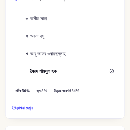
অসীম সাহা
ক
অরুণ বসু
খ
আবু জাফর ওবায়দুল্লাহ
গ
সৈয়দ শামসুল হক
ঘ
সঠিক 56%
ভুল 8%
উত্তর করেননি 34%
ব্যাখ্যা দেখুন