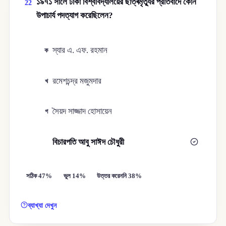
১৯৭১ সালে ঢাকা বিশ্ববিদ্যালয়ের ছাত্ৰমৃত্যুর প্রতিবাদে কোন
22
উপাচার্য পদত্যাগ করেছিলেন?
স্যার এ. এফ. রহমান
ক
রমেশচন্দ্র মজুমদার
খ
সৈয়দ সাজ্জাদ হােসায়েন
গ
বিচারপতি আবু সাঈদ চৌধুরী
ঘ
সঠিক 47%
ভুল 14%
উত্তর করেননি 38%
ব্যাখ্যা দেখুন