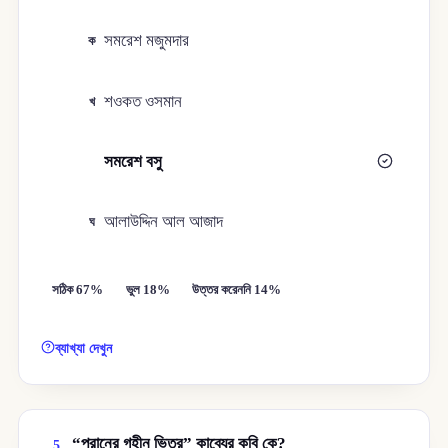
সমরেশ মজুমদার
ক
শওকত ওসমান
খ
সমরেশ বসু
গ
আলাউদ্দিন আল আজাদ
ঘ
সঠিক 67%
ভুল 18%
উত্তর করেননি 14%
ব্যাখ্যা দেখুন
“পরানের গহীন ভিতর” কাব্যের কবি কে?
5