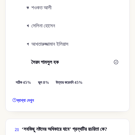
শওকত আলী
ক
সেলিনা হােসেন
খ
আখতারুজ্জামান ইলিয়াস
গ
সৈয়দ শামসুল হক
ঘ
সঠিক 45%
ভুল 8%
উত্তর করেননি 45%
ব্যাখ্যা দেখুন
‘সবকিছু নষ্টদের অধিকারে যাবে’ গ্রন্থটির রচয়িতা কে?
21