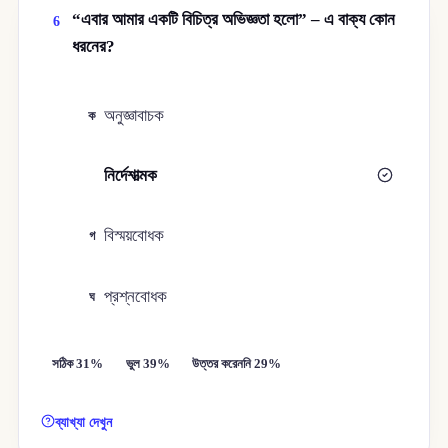
“এবার আমার একটি বিচিত্র অভিজ্ঞতা হলাে” – এ বাক্য কোন
6
ধরনের?
অনুজ্ঞাবাচক
ক
নির্দেশাত্মক
খ
বিস্ময়বোধক
গ
প্রশ্নবোধক
ঘ
সঠিক 31%
ভুল 39%
উত্তর করেননি 29%
ব্যাখ্যা দেখুন