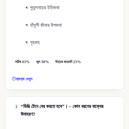
পুতুলনাচের ইতিকথা
খ
হাঁসুলী বাঁকের উপকথা
গ
গৃহদাহ
ঘ
সঠিক 43%
ভুল 30%
উত্তর করেননি 25%
ব্যাখ্যা দেখুন
“ডিঙি টেনে বের করতে হবে”। – কোন ধরনের বাক্যের
3
উদাহরণ?